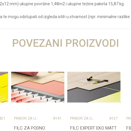
92x12 mm) ukupne površine 1,48m2 i ukupne težine paketa 15,87 kg.
a te mogu odstupati od izgleda istih u stvarnost (npr. minimalne razlike u
Vrijednost
POVEZANI PROIZVODI
LAMINAT
10.72 kg
12
natur
33
Prešano drvo
1285
192
421
PRIBOR ZA UGRADNJU PODOVA – SVE NA JEDNOM MJESTU
8141
PRIBOR ZA UGRADNJU PODOVA – SVE NA JEDNOM MJESTU
8127
C
FILC ZA PODNO
FILC EXPERT EKO MATT
F
Kronospan