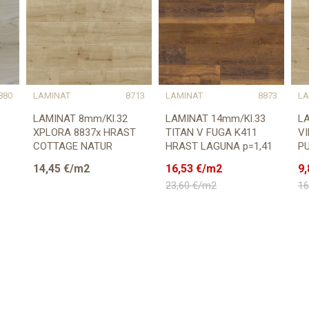
880
LAMINAT
8713
LAMINAT
8873
LA
LAMINAT 8mm/Kl.32
LAMINAT 14mm/Kl.33
L
XPLORA 8837x HRAST
TITAN V FUGA K411
V
COTTAGE NATUR
HRAST LAGUNA p=1,41
P
p=2,4615 m2
m2
B
14,45
€/m2
16,53
€/m2
9,
m
23,60
€/m2
16