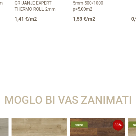
6m
GRIJANJE EXPERT
5mm 500/1000
THERMO ROLL 2mm
p=5,00m2
p=16,5m2
1,41
€/m2
1,53
€/m2
0,
MOGLO BI VAS ZANIMATI
30
%