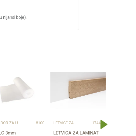
 nijansi boje).
PRIBOR ZA UGRADNJU PODOVA – SVE NA JEDNOM MJESTU
8100
LETVICE ZA LAMINAT
17440
LETVIC
ILC 3mm
LETVICA ZA LAMINAT
LETVICA Z