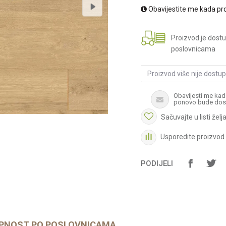
Obavijestite me kada pr
Proizvod je dost
poslovnicama
Proizvod više nije dostu
Obavijesti me kad
ponovo bude dos
Sačuvajte u listi želj
Usporedite proizvod
PODIJELI
PNOST PO POSLOVNICAMA