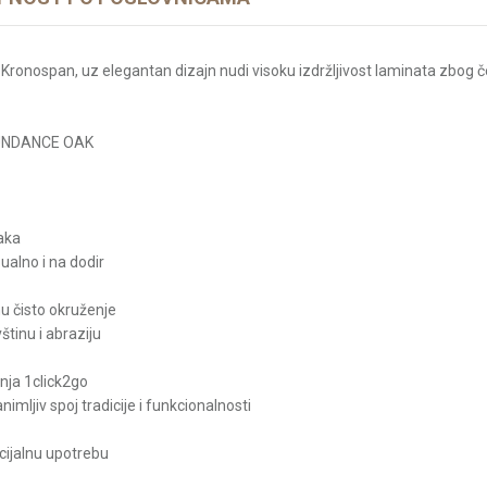
ronospan, uz elegantan dizajn nudi visoku izdržljivost laminata zbog čeg
SUNDANCE OAK
saka
zualno i na dodir
u čisto okruženje
štinu i abraziju
anja 1click2go
animljiv spoj tradicije i funkcionalnosti
cijalnu upotrebu