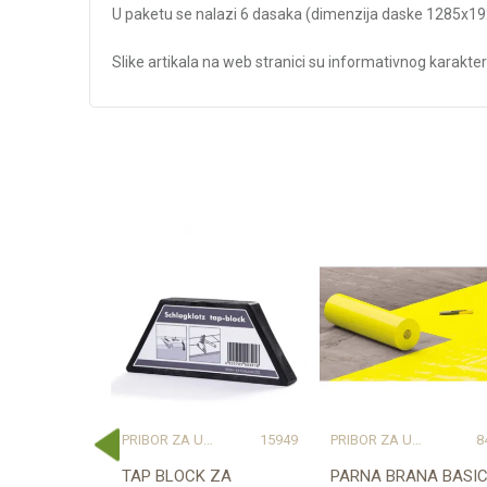
U paketu se nalazi 6 dasaka (dimenzija daske 1285x1
Slike artikala na web stranici su informativnog karakter
Karakteristika
Kategorija
Težina specifikacija
Debljina/Visina (mm)
Dekor
Klasa
Vrsta materijala
Dužina (mm)
Širina (mm)
E ZA LAMINAT
17329
PRIBOR ZA UGRADNJU PODOVA – SVE NA JEDNOM MJESTU
15949
PRIBOR ZA UGRADNJU PODOVA – SVE NA JEDNOM MJESTU
8
A LAMINAT
TAP BLOCK ZA
PARNA BRANA BASI
Naziv proizvođača