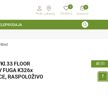
0
0
Omiljeno
Profil
Lokacija
Košarica
ELEPRODAJA
,92m2
Kl.33 FLOOR
(
0
)
V FUGA K326x
E, RASPOLOŽIVO