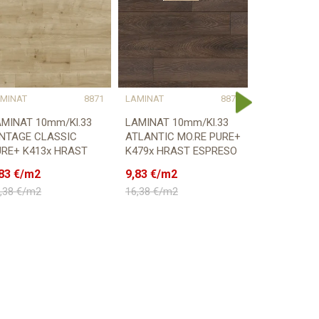
MINAT
8871
LAMINAT
8870
LAMINAT
AMINAT 10mm/Kl.33
LAMINAT 10mm/Kl.33
LAMINAT 1
INTAGE CLASSIC
ATLANTIC MO.RE PURE+
ATLANTIC 
URE+ K413x HRAST
K479x HRAST ESPRESO
K477x HRA
LACKWATER p=1,76
CARPENTER p=1,76 m2
CARPENTER 
83
€/m2
9,83
€/m2
9,83
€/m2
2
,38
€/m2
16,38
€/m2
16,38
€/m2