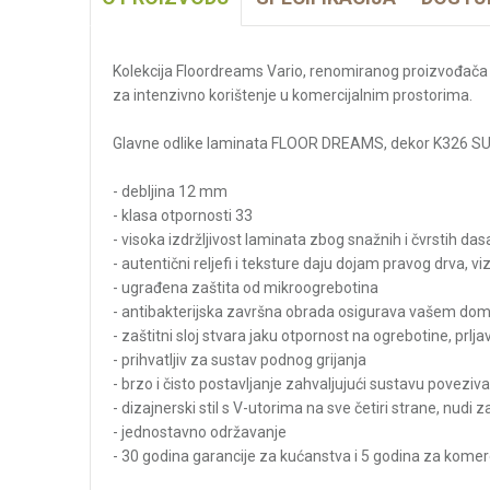
Kolekcija Floordreams Vario, renomiranog proizvođača K
za intenzivno korištenje u komercijalnim prostorima.
Glavne odlike laminata FLOOR DREAMS, dekor K326 
- debljina 12 mm
- klasa otpornosti 33
- visoka izdržljivost laminata zbog snažnih i čvrstih da
- autentični reljefi i teksture daju dojam pravog drva, vi
- ugrađena zaštita od mikroogrebotina
- antibakterijska završna obrada osigurava vašem dom
- zaštitni sloj stvara jaku otpornost na ogrebotine, prljav
- prihvatljiv za sustav podnog grijanja
- brzo i čisto postavljanje zahvaljujući sustavu poveziv
- dizajnerski stil s V-utorima na sve četiri strane, nudi z
- jednostavno održavanje
- 30 godina garancije za kućanstva i 5 godina za komer