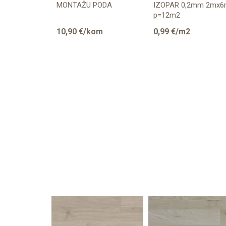
015 SF446L
MONTAŽU PODA
IZOPAR 0,2mm 2mx
985/K4...
m 390x/
p=12m2
109/463/5953...
10,90
€/kom
0,99
€/m2
45
%