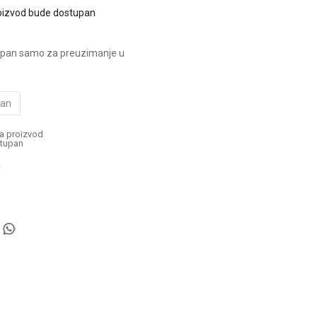
oizvod bude dostupan
upan samo za preuzimanje u
pan
a proizvod
tupan
a