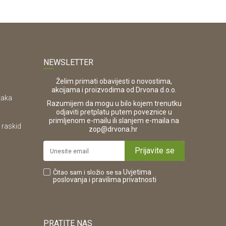
NEWSLETTER
Želim primati obavijesti o novostima,
akcijama i proizvodima od Drvona d.o.o.
taka
Razumijem da mogu u bilo kojem trenutku
odjaviti pretplatu putem poveznice u
primljenom e-mailu ili slanjem e-maila na
 raskid
.
zop@drvona.hr
Prijavite se
Uvjetima
Čitao sam i složio se sa
poslovanja
i pravilima privatnosti
PRATITE NAS