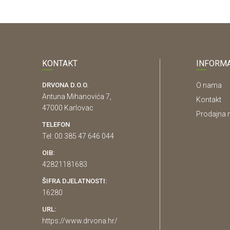
KONTAKT
INFORMA
DRVONA D.O.O.
O nama
Antuna Mihanovića 7,
Kontakt
47000 Karlovac
Prodajna 
TELEFON
Tel: 00 385 47 646 044
OIB:
42821181683
ŠIFRA DJELATNOSTI:
16280
URL:
https://www.drvona.hr/