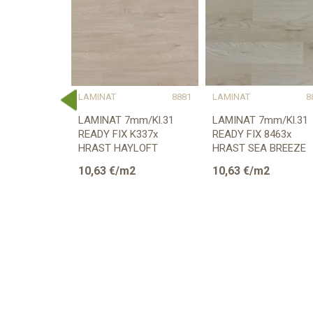
8863
LAMINAT
8881
LAMINAT
8
2mm/Kl.33
LAMINAT 7mm/Kl.31
LAMINAT 7mm/Kl.31
5 CWx
READY FIX K337x
READY FIX 8463x
D p=1,51
HRAST HAYLOFT
HRAST SEA BREEZE
p=2,4672 m2
p=2,4672 m2
10,63
€/m2
10,63
€/m2