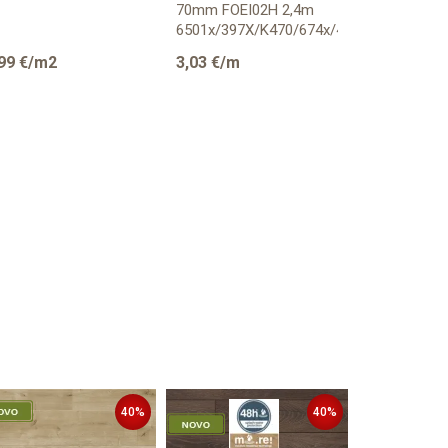
70mm FOEI02H 2,4m
70mm FOFA
6501x/397X/K470/674x/4539/K419/409x/5
BIJELA 2,4
K039/K629/R
99
€/m2
3,03
€/m
3,03
€/m
Provjerite dostupnost
40
%
40
%