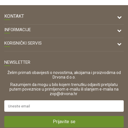
KONTAKT
DRVONA D.O.O.
INFORMACIJE
Antuna Mihanovića 7,
47000 Karlovac
O nama
KORISNIČKI SERVIS
Kontakt
TELEFON
Opći uvjeti poslovanja
Tel: 00 385 47 646 044
Prodajna mjesta
NEWSLETTER
Zaštita privatnosti i osobnih podataka
OIB:
Korištenje kolačića
42821181683
Želim primati obavijesti o novostima, akcijama i proizvodima od
Drvona d.o.o.
Pravo na odustajanje i jednostrani raskid ugovora
ŠIFRA DJELATNOSTI:
Razumijem da mogu u bilo kojem trenutku odjaviti pretplatu
Reklamacije
16280
putem poveznice u primljenom e-mailu ili slanjem e-maila na
.
zop@drvona.hr
Isporuka
URL:
Povrat novca
https://www.drvona.hr/
Plaćanje karticama
POREZNI BROJ:
Kako kupiti?
HR42821181683
Prijavite se
Što dobivam registracijom?