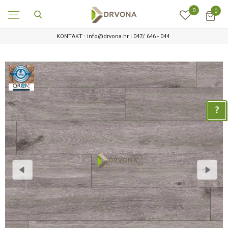
0
0
KONTAKT : info@drvona.hr i 047/ 646 - 044