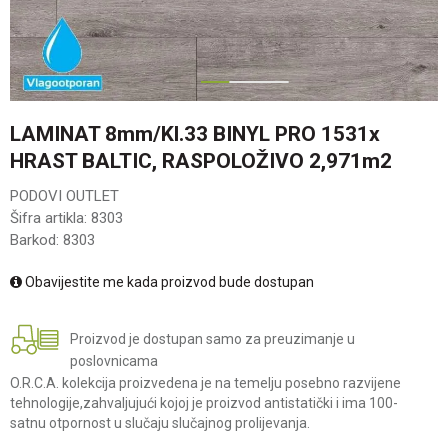
1
2
LAMINAT 8mm/Kl.33 BINYL PRO 1531x
HRAST BALTIC, RASPOLOŽIVO 2,971m2
PODOVI OUTLET
Šifra artikla:
8303
Barkod:
8303
Obavijestite me kada proizvod bude dostupan
Proizvod je dostupan samo za preuzimanje u
poslovnicama
O.R.C.A. kolekcija proizvedena je na temelju posebno razvijene
tehnologije,zahvaljujući kojoj je proizvod antistatički i ima 100-
satnu otpornost u slučaju slučajnog prolijevanja.