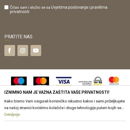
Čitao sam i složio se sa
Uvjetima poslovanja
i pravilima
privatnosti
PRATITE NAS
IZNIMNO NAM JE VAŽNA ZAŠTITA VAŠE PRIVATNOSTI!
Kako bismo Vam osigurali korisničko iskustvo kakvo i sami priželjkujete
na našoj stranici koristimo kolačiće i druge tehnologije putem kojih se
obrađuju Vaši osobni podaci. Voditelj obrade Vaših podataka je Drvona
Detaljnije
Nastojimo biti što precizniji u opisu proizvoda, vjernom prikazu slika te
samih cijena, ali ne možemo u potpunosti jamčiti točnost svih
d.o.o. Obrada Vaših osobnih podataka je nužna za funkcioniranje ove
informacija. Svi proizvodi prikazani na web stranici www.drvona.hr su
stranice, izradu statističkih i analitičkih izvješća, ali i za prilagođavanje