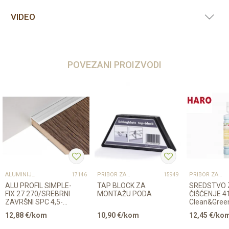
VIDEO
POVEZANI PROIZVODI
ALUMINIJSKI PROFILI
PRIBOR ZA UGRADNJU PODOVA – SVE NA JEDNOM MJESTU
PRIBOR ZA UGRADNJU PODOVA – SVE NA JEDNOM MJESTU
17146
15949
ALU PROFIL SIMPLE-
TAP BLOCK ZA
SREDSTVO 
FIX 27 270/SREBRNI
MONTAŽU PODA
ČIŠĆENJE 4
ZAVRŠNI SPC 4,5-
Clean&Gree
5,5mm
Regular LA
12,88
€/kom
10,90
€/kom
12,45
€/ko
500ml