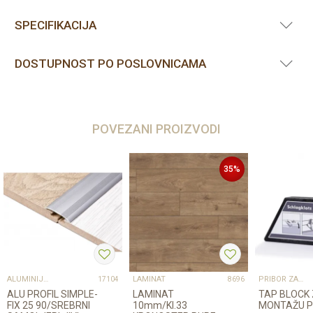
SPECIFIKACIJA
DOSTUPNOST PO POSLOVNICAMA
POVEZANI PROIZVODI
35
%
ALUMINIJSKI PROFILI
LAMINAT
PRIBOR ZA UGRADNJU PODOVA – SVE NA JEDNOM MJESTU
17104
8696
ALU PROFIL SIMPLE-
LAMINAT
TAP BLOCK
FIX 25 90/SREBRNI
10mm/Kl.33
MONTAŽU 