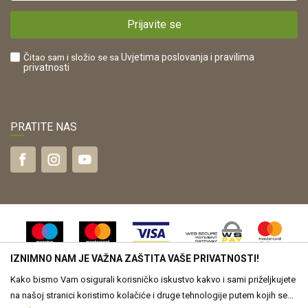
POREZNI BROJ:
Kako kupiti?
HR42821181683
Prijavite se
Što dobivam registracijom?
Čitao sam i složio se sa
Uvjetima poslovanja
i pravilima
privatnosti
PRATITE NAS
IZNIMNO NAM JE VAŽNA ZAŠTITA VAŠE PRIVATNOSTI!
Kako bismo Vam osigurali korisničko iskustvo kakvo i sami priželjkujete
na našoj stranici koristimo kolačiće i druge tehnologije putem kojih se