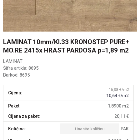
LAMINAT 10mm/Kl.33 KRONOSTEP PURE+
MO.RE 2415x HRAST PARDOSA p=1,89 m2
LAMINAT
Šifra artikla:
8695
Barkod:
8695
16,38
€/m2
Cijena:
10,64
€/m2
paket
1,8900
m2
Cijena za paket:
20,11
€
PAK
Količina: