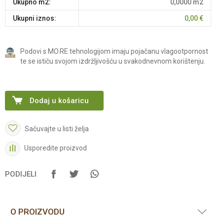
Ukupno m2:
0,0000
m2
Ukupni iznos:
0,00
€
Podovi s MO.RE tehnologijom imaju pojačanu vlagootpornost
te se ističu svojom izdržljivošću u svakodnevnom korištenju.
Dodaj u košaricu
Sačuvajte u listi želja
Usporedite proizvod
PODIJELI
O PROIZVODU