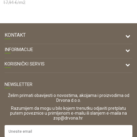
17,94
€/m2
KONTAKT
DRVONA D.O.O.
INFORMACIJE
Antuna Mihanovića 7,
47000 Karlovac
O nama
KORISNIČKI SERVIS
Kontakt
TELEFON
Opći uvjeti poslovanja
Tel: 00 385 47 646 044
Prodajna mjesta
NEWSLETTER
Zaštita privatnosti i osobnih podataka
OIB:
Korištenje kolačića
42821181683
Želim primati obavijesti o novostima, akcijama i proizvodima od
Drvona d.o.o.
Pravo na odustajanje i jednostrani raskid ugovora
ŠIFRA DJELATNOSTI:
Razumijem da mogu u bilo kojem trenutku odjaviti pretplatu
Reklamacije
16280
putem poveznice u primljenom e-mailu ili slanjem e-maila na
.
zop@drvona.hr
Isporuka
URL:
Povrat novca
https://www.drvona.hr/
Plaćanje karticama