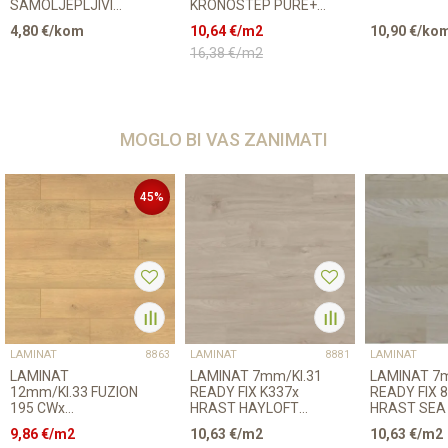
SAMOLJEPLJIVI
KRONOSTEP PURE+
PRIJELAZNI
V FUGA K327 HRAST
4,80
€/kom
10,64
€/m2
10,90
€/ko
ZAOBLJENI 28mm
HILLSIDE p=1,89 m2
16,38
€/m2
MOGLO BI VAS ZANIMATI
45
%
LAMINAT
LAMINAT
LAMINAT
8863
8881
LAMINAT
LAMINAT 7mm/Kl.31
LAMINAT 7mm/Kl.31
12mm/Kl.33 FUZION
READY FIX K337x
READY FIX 
195 CWx
HRAST HAYLOFT
HRAST SEA
CASTLEWOOD
p=2,4672 m2
p=2,4672 m
9,86
€/m2
10,63
€/m2
10,63
€/m2
p=1,51 m2