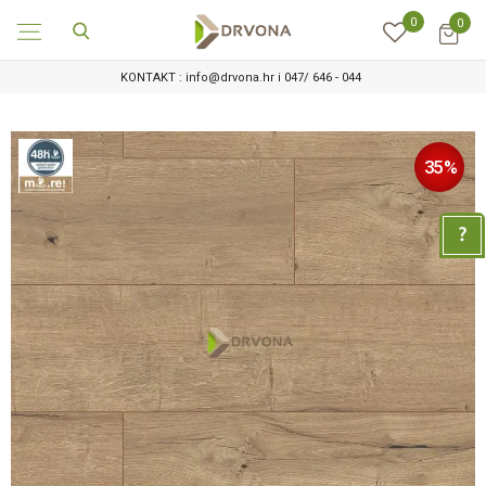
0
0
KONTAKT : info@drvona.hr i 047/ 646 - 044
35
%