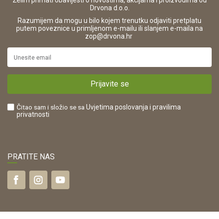
Želim primati obavijesti o novostima, akcijama i proizvodima od
Drvona d.o.o.
Pravo na odustajanje i jednostrani raskid ugovora
ŠIFRA DJELATNOSTI:
Razumijem da mogu u bilo kojem trenutku odjaviti pretplatu
Reklamacije
16280
putem poveznice u primljenom e-mailu ili slanjem e-maila na
.
zop@drvona.hr
Isporuka
URL:
Povrat novca
https://www.drvona.hr/
Plaćanje karticama
POREZNI BROJ:
Kako kupiti?
HR42821181683
Prijavite se
Što dobivam registracijom?
Čitao sam i složio se sa
Uvjetima poslovanja
i pravilima
privatnosti
PRATITE NAS