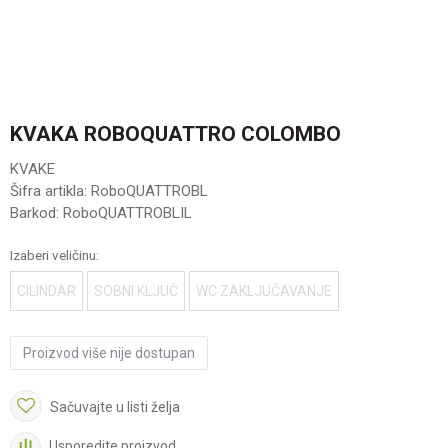
KVAKA ROBOQUATTRO COLOMBO
KVAKE
Šifra artikla:
RoboQUATTROBL
Barkod:
RoboQUATTROBLIL
Izaberi veličinu:
CILINDAR
SOBNI KLJUČ
WC ZAKLJUČAVANJE
Proizvod više nije dostupan
Sačuvajte u listi želja
Usporedite proizvod