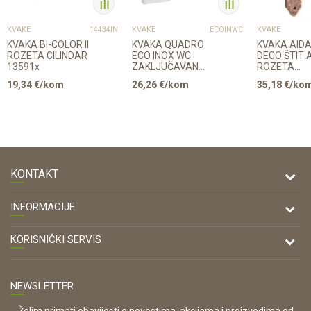
KVAKE
KVAKE
KVAKE
14434IN
ECOINWC
KVAKA BI-COLOR II
KVAKA QUADRO
KVAKA AID
ROZETA CILINDAR
ECO INOX WC
DECO ŠTIT 
13591x
ZAKLJUČAVANJE
ROZETA
30556
CILINDAR 2
19,34
€/kom
26,26
€/kom
35,18
€/ko
KONTAKT
DRVONA D.O.O.
INFORMACIJE
Antuna Mihanovića 7,
47000 Karlovac
O nama
KORISNIČKI SERVIS
Kontakt
TELEFON
Opći uvjeti poslovanja
Tel: 00 385 47 646 044
Prodajna mjesta
NEWSLETTER
Zaštita privatnosti i osobnih podataka
OIB:
Korištenje kolačića
42821181683