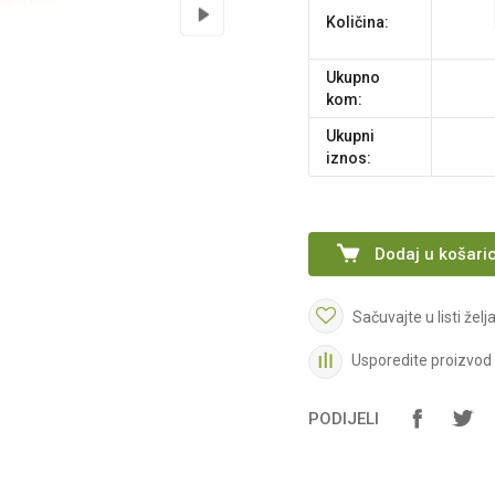
Količina:
Ukupno
kom:
Ukupni
iznos:
Dodaj u košari
Sačuvajte u listi želj
Usporedite proizvod
PODIJELI