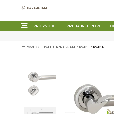
047 646 044
PROIZVODI
PRODAJNI CENTRI
O
Proizvodi
SOBNA I ULAZNA VRATA
KVAKE
KVAKA BI-COL