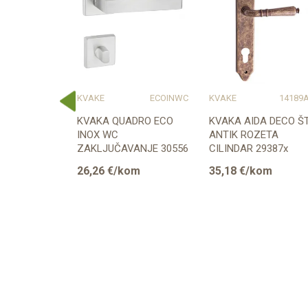
14876ME
KVAKE
ECOINWC
KVAKE
14189
FANIA
KVAKA QUADRO ECO
KVAKA AIDA DECO ŠT
ZETA KLJUČ
INOX WC
ANTIK ROZETA
ZAKLJUČAVANJE 30556
CILINDAR 29387x
om
26,26
€/kom
35,18
€/kom