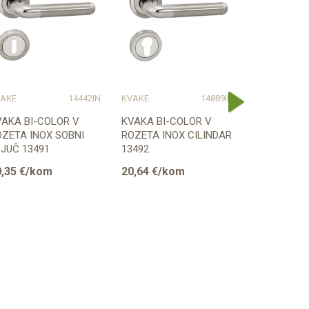
AKE
14442IN
KVAKE
14889IN
KVAKE
VAKA BI-COLOR V
KVAKA BI-COLOR V
KVAKA BI-C
OZETA INOX SOBNI
ROZETA INOX CILINDAR
NIKL/KROM
JUČ 13491
13492
SOBNI KLJU
,35
€/kom
20,64
€/kom
19,97
€/k