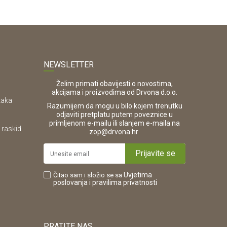
NEWSLETTER
Želim primati obavijesti o novostima,
akcijama i proizvodima od Drvona d.o.o.
taka
Razumijem da mogu u bilo kojem trenutku
odjaviti pretplatu putem poveznice u
primljenom e-mailu ili slanjem e-maila na
 raskid
.
zop@drvona.hr
Prijavite se
Uvjetima
Čitao sam i složio se sa
poslovanja
i pravilima privatnosti
PRATITE NAS