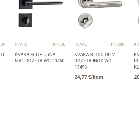
ABR
KVAKE
14646BL
KVAKE
14342IN
KV
IT
KVAKA ELITE CRNA
KVAKA BI-COLOR V
K
MAT ROZETA WC 20460
ROZETA INOX WC
R
13493
KL
24,77
€/kom
20
Provjerite dostupnost