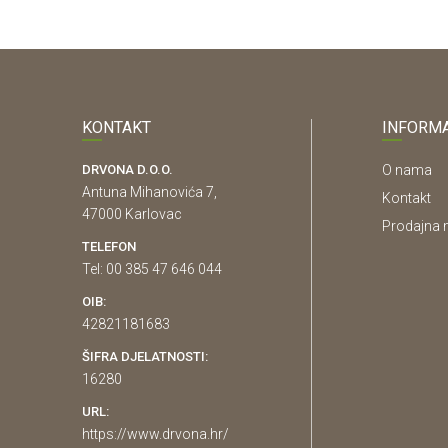
KONTAKT
INFORMA
DRVONA D.O.O.
O nama
Antuna Mihanovića 7,
Kontakt
47000 Karlovac
Prodajna 
TELEFON
Tel: 00 385 47 646 044
OIB:
42821181683
ŠIFRA DJELATNOSTI:
16280
URL:
https://www.drvona.hr/