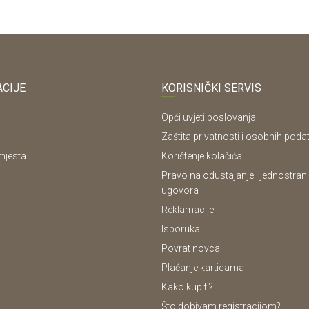
CIJE
KORISNIČKI SERVIS
Opći uvjeti poslovanja
Zaštita privatnosti i osobnih poda
mjesta
Korištenje kolačića
Pravo na odustajanje i jednostrani
ugovora
Reklamacije
Isporuka
Povrat novca
Plaćanje karticama
Kako kupiti?
Što dobivam registracijom?