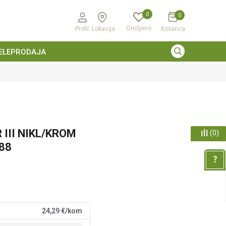
0
0
Omiljeno
Profil
Lokacija
Košarica
ELEPRODAJA
 III NIKL/KROM
(
0
)
88
24,29
€/kom