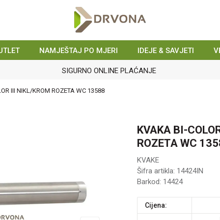
UTLET
NAMJEŠTAJ PO MJERI
IDEJE & SAVJETI
V
SIGURNO ONLINE PLAĆANJE
OR III NIKL/KROM ROZETA WC 13588
KVAKA BI-COLOR
ROZETA WC 135
KVAKE
Šifra artikla:
14424IN
Barkod:
14424
Cijena: