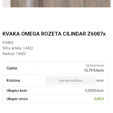
KVAKA OMEGA ROZETA CILINDAR Z6087x
KVAKE
Šifra artikla:
14422
Barkod:
14422
22,56
€/kom
Cijena:
15,79
€/kom
kom
Količina:
Ukupno kom:
0,0000
kom
Ukupni iznos:
0,00
€