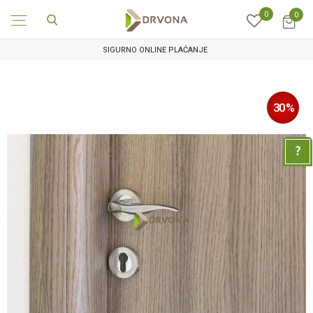
0
0
SIGURNO ONLINE PLAĆANJE
30
%