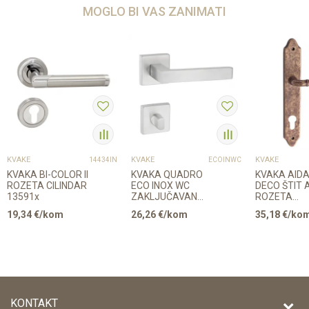
MOGLO BI VAS ZANIMATI
KVAKE
KVAKE
KVAKE
14434IN
ECOINWC
KVAKA BI-COLOR II
KVAKA QUADRO
KVAKA AID
ROZETA CILINDAR
ECO INOX WC
DECO ŠTIT 
13591x
ZAKLJUČAVANJE
ROZETA
30556
CILINDAR 2
19,34
€/kom
26,26
€/kom
35,18
€/ko
KONTAKT