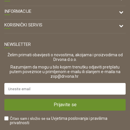
DRVONA D.O.O.
INFORMACIJE
Antuna Mihanovića 7,
47000 Karlovac
O nama
KORISNIČKI SERVIS
Kontakt
TELEFON
Opći uvjeti poslovanja
Tel: 00 385 47 646 044
Prodajna mjesta
NEWSLETTER
Zaštita privatnosti i osobnih podataka
OIB:
Korištenje kolačića
42821181683
Želim primati obavijesti o novostima, akcijama i proizvodima od
Drvona d.o.o.
Pravo na odustajanje i jednostrani raskid ugovora
ŠIFRA DJELATNOSTI:
Razumijem da mogu u bilo kojem trenutku odjaviti pretplatu
Reklamacije
16280
putem poveznice u primljenom e-mailu ili slanjem e-maila na
.
zop@drvona.hr
Isporuka
URL:
Povrat novca
https://www.drvona.hr/
Plaćanje karticama
POREZNI BROJ:
Kako kupiti?
HR42821181683
Prijavite se
Što dobivam registracijom?
Čitao sam i složio se sa
Uvjetima poslovanja
i pravilima
privatnosti