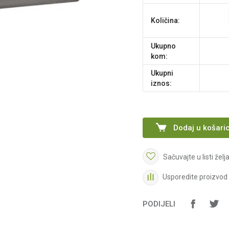
Količina:
Ukupno
kom:
Ukupni
iznos:
Dodaj u košari
Sačuvajte u listi želj
Usporedite proizvod
PODIJELI