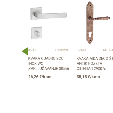
14434IN
KVAKE
ECOINWC
KVAKE
14189
OLOR II
KVAKA QUADRO ECO
KVAKA AIDA DECO ŠT
LINDAR
INOX WC
ANTIK ROZETA
ZAKLJUČAVANJE 30556
CILINDAR 29387x
om
26,26
€/kom
35,18
€/kom