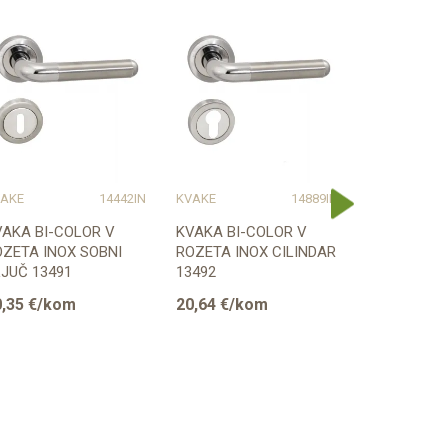
AKE
14442IN
KVAKE
14889IN
KVAKE
VAKA BI-COLOR V
KVAKA BI-COLOR V
KVAKA BI-C
OZETA INOX SOBNI
ROZETA INOX CILINDAR
NIKL/KROM
JUČ 13491
13492
WC 13588
,35
€/kom
20,64
€/kom
24,29
€/k