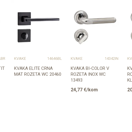
ABR
KVAKE
14646BL
KVAKE
14342IN
KV
IT
KVAKA ELITE CRNA
KVAKA BI-COLOR V
K
MAT ROZETA WC 20460
ROZETA INOX WC
R
13493
KL
24,77
€/kom
20
Provjerite dostupnost