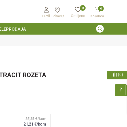
0
0
Omiljeno
Profil
Lokacija
Košarica
ELEPRODAJA
NTRACIT ROZETA
(
0
)
35,35
€/kom
21,21
€/kom