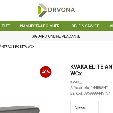
UTLET
NAMJEŠTAJ PO MJERI
IDEJE & SAVJETI
V
SIGURNO ONLINE PLAĆANJE
 ANTRACIT ROZETA WCx
KVAKA ELITE A
40
%
WCx
KVAKE
Šifra artikla:
14458ANT
Barkod:
3858888445157
Cijena: