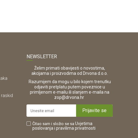
NEWSLETTER
Želim primati obavijesti o novostima,
akcijama i proizvodima od Drvona d.o.o.
taka
Razumijem da mogu u bilo kojem trenutku
odjaviti pretplatu putem poveznice u
primljenom e-mailu ili slanjem e-maila na
 raskid
.
zop@drvona.hr
Prijavite se
Uvjetima
Čitao sam i složio se sa
poslovanja
i pravilima privatnosti