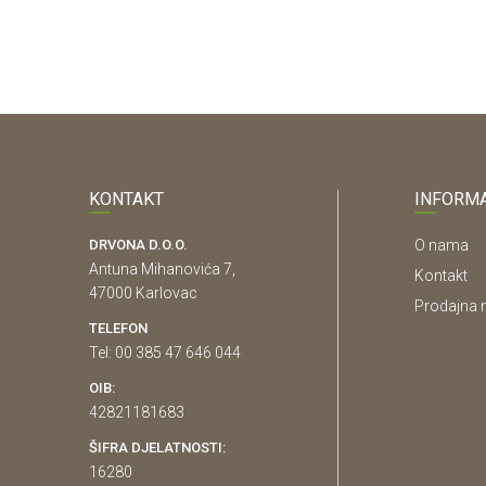
KONTAKT
INFORMA
DRVONA D.O.O.
O nama
Antuna Mihanovića 7,
Kontakt
47000 Karlovac
Prodajna 
TELEFON
Tel: 00 385 47 646 044
OIB:
42821181683
ŠIFRA DJELATNOSTI:
16280