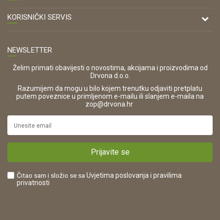
Antuna Mihanovića 7,
47000 Karlovac
O nama
KORISNIČKI SERVIS
Kontakt
TELEFON
Opći uvjeti poslovanja
Tel: 00 385 47 646 044
Prodajna mjesta
NEWSLETTER
Zaštita privatnosti i osobnih podataka
OIB:
Korištenje kolačića
42821181683
Želim primati obavijesti o novostima, akcijama i proizvodima od
Drvona d.o.o.
Pravo na odustajanje i jednostrani raskid ugovora
ŠIFRA DJELATNOSTI:
Razumijem da mogu u bilo kojem trenutku odjaviti pretplatu
Reklamacije
16280
putem poveznice u primljenom e-mailu ili slanjem e-maila na
.
zop@drvona.hr
Isporuka
URL:
Povrat novca
https://www.drvona.hr/
Plaćanje karticama
POREZNI BROJ:
Kako kupiti?
HR42821181683
Prijavite se
Što dobivam registracijom?
Čitao sam i složio se sa
Uvjetima poslovanja
i pravilima
privatnosti