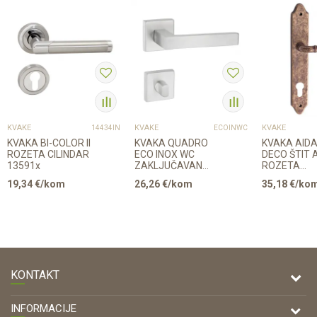
KVAKE
KVAKE
KVAKE
14434IN
ECOINWC
KVAKA BI-COLOR II
KVAKA QUADRO
KVAKA AID
ROZETA CILINDAR
ECO INOX WC
DECO ŠTIT 
13591x
ZAKLJUČAVANJE
ROZETA
30556
CILINDAR 2
19,34
€/kom
26,26
€/kom
35,18
€/ko
KONTAKT
DRVONA D.O.O.
INFORMACIJE