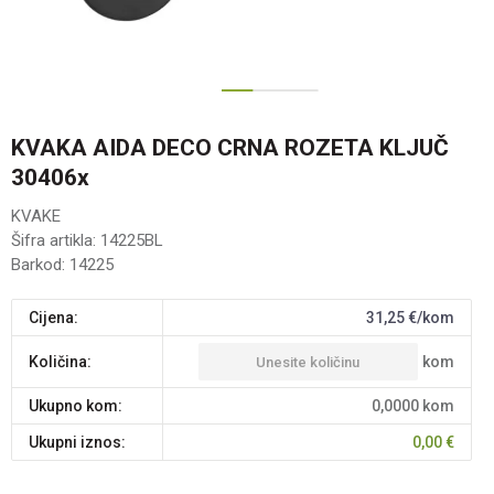
1
2
KVAKA AIDA DECO CRNA ROZETA KLJUČ
30406x
KVAKE
Šifra artikla:
14225BL
Barkod:
14225
Cijena:
31,25
€/kom
kom
Količina:
Ukupno kom:
0,0000
kom
Ukupni iznos:
0,00
€