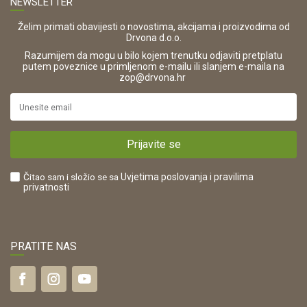
NEWSLETTER
Zaštita privatnosti i osobnih podataka
OIB:
Korištenje kolačića
42821181683
Želim primati obavijesti o novostima, akcijama i proizvodima od
Drvona d.o.o.
Pravo na odustajanje i jednostrani raskid ugovora
ŠIFRA DJELATNOSTI:
Razumijem da mogu u bilo kojem trenutku odjaviti pretplatu
Reklamacije
16280
putem poveznice u primljenom e-mailu ili slanjem e-maila na
.
zop@drvona.hr
Isporuka
URL:
Povrat novca
https://www.drvona.hr/
Plaćanje karticama
POREZNI BROJ:
Kako kupiti?
HR42821181683
Prijavite se
Što dobivam registracijom?
Čitao sam i složio se sa
Uvjetima poslovanja
i pravilima
privatnosti
PRATITE NAS