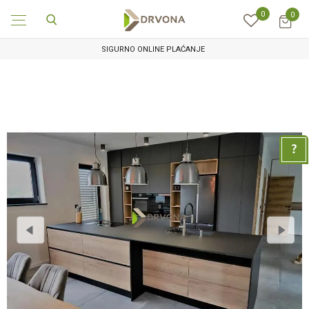
0
0
SIGURNO ONLINE PLAĆANJE