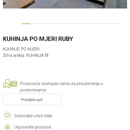
1
2
3
4
5
6
7
8
9
10
11
KUHINJA PO MJERI RUBY
KUHINJE PO MJERI
Šifra artikla:
KUHINJA78
Proizvod je dostupan samo za preuzimanje u
poslovnicama
Pošaljite upit
Sačuvajte u listi želja
Usporedite proizvod