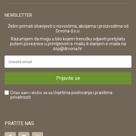
Kontakt
TELEFON
Opći uvjeti poslovanja
Tel: 00 385 47 646 044
Prodajna mjesta
NEWSLETTER
Zaštita privatnosti i osobnih podataka
OIB:
Korištenje kolačića
42821181683
Želim primati obavijesti o novostima, akcijama i proizvodima od
Drvona d.o.o.
Pravo na odustajanje i jednostrani raskid ugovora
ŠIFRA DJELATNOSTI:
Razumijem da mogu u bilo kojem trenutku odjaviti pretplatu
Reklamacije
16280
putem poveznice u primljenom e-mailu ili slanjem e-maila na
.
zop@drvona.hr
Isporuka
URL:
Povrat novca
https://www.drvona.hr/
Plaćanje karticama
POREZNI BROJ:
Kako kupiti?
HR42821181683
Prijavite se
Što dobivam registracijom?
Čitao sam i složio se sa
Uvjetima poslovanja
i pravilima
privatnosti
PRATITE NAS