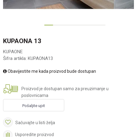
1
2
3
4
5
6
KUPAONA 13
KUPAONE
Šifra artikla:
KUPAONA13
Obavijestite me kada proizvod bude dostupan
Proizvod je dostupan samo za preuzimanje u
poslovnicama
Pošaljite upit
Sačuvajte u listi želja
Usporedite proizvod