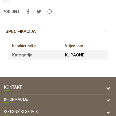
PODIJELI
SPECIFIKACIJA
Karakteristika
Vrijednost
Kategorija
KUPAONE
KONTAKT
DRVONA D.O.O.
INFORMACIJE
Antuna Mihanovića 7,
47000 Karlovac
O nama
KORISNIČKI SERVIS