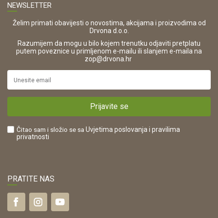
NEWSLETTER
Zaštita privatnosti i osobnih podataka
OIB:
Korištenje kolačića
42821181683
Želim primati obavijesti o novostima, akcijama i proizvodima od
Drvona d.o.o.
Pravo na odustajanje i jednostrani raskid ugovora
ŠIFRA DJELATNOSTI:
Razumijem da mogu u bilo kojem trenutku odjaviti pretplatu
Reklamacije
16280
putem poveznice u primljenom e-mailu ili slanjem e-maila na
.
zop@drvona.hr
Isporuka
URL:
Povrat novca
https://www.drvona.hr/
Plaćanje karticama
POREZNI BROJ:
Kako kupiti?
HR42821181683
Prijavite se
Što dobivam registracijom?
Čitao sam i složio se sa
Uvjetima poslovanja
i pravilima
privatnosti
PRATITE NAS