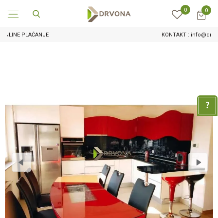
0
0
KONTAKT : info@drvona.hr i 047/ 646 - 044