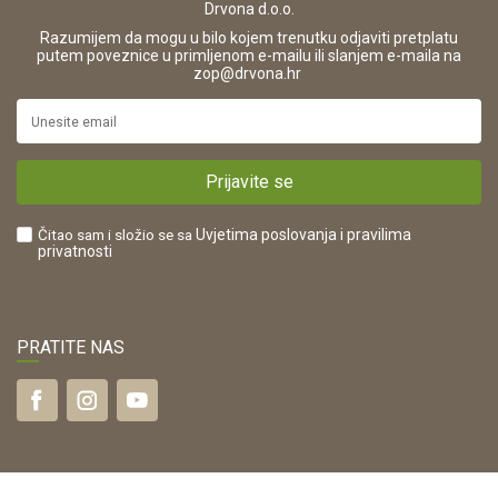
Drvona d.o.o.
Pravo na odustajanje i jednostrani raskid ugovora
ŠIFRA DJELATNOSTI:
Razumijem da mogu u bilo kojem trenutku odjaviti pretplatu
Reklamacije
16280
putem poveznice u primljenom e-mailu ili slanjem e-maila na
.
zop@drvona.hr
Isporuka
URL:
Povrat novca
https://www.drvona.hr/
Plaćanje karticama
POREZNI BROJ:
Kako kupiti?
HR42821181683
Prijavite se
Što dobivam registracijom?
Čitao sam i složio se sa
Uvjetima poslovanja
i pravilima
privatnosti
PRATITE NAS