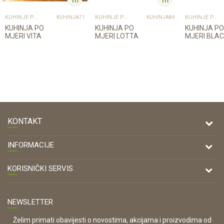
KUHINJE PO MJERI
KUHINJE PO MJERI
KUHINJE PO MJERI
KUHINJA71
KUHINJA84
KUHINJA PO
KUHINJA PO
KUHINJA PO
MJERI VITA
MJERI LOTTA
MJERI BLA
KONTAKT
DRVONA D.O.O.
INFORMACIJE
Antuna Mihanovića 7,
47000 Karlovac
O nama
KORISNIČKI SERVIS
Kontakt
TELEFON
Opći uvjeti poslovanja
Tel: 00 385 47 646 044
Prodajna mjesta
NEWSLETTER
Zaštita privatnosti i osobnih podataka
OIB:
Korištenje kolačića
42821181683
Želim primati obavijesti o novostima, akcijama i proizvodima od