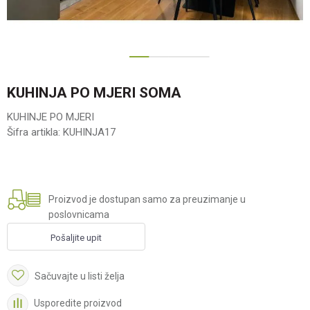
1
2
3
KUHINJA PO MJERI SOMA
KUHINJE PO MJERI
Šifra artikla:
KUHINJA17
Proizvod je dostupan samo za preuzimanje u
poslovnicama
Pošaljite upit
Sačuvajte u listi želja
Usporedite proizvod