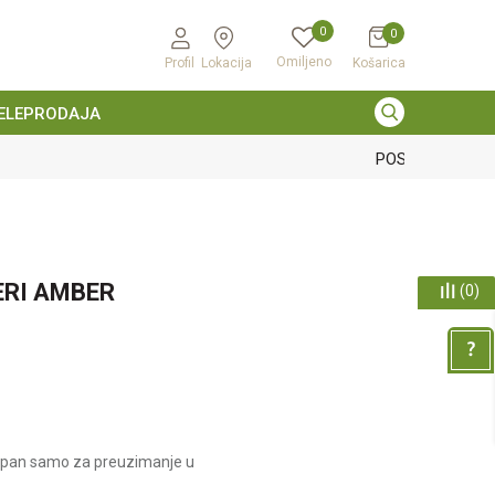
0
0
Omiljeno
Profil
Lokacija
Košarica
ELEPRODAJA
gir
ERI AMBER
(
0
)
upan samo za preuzimanje u