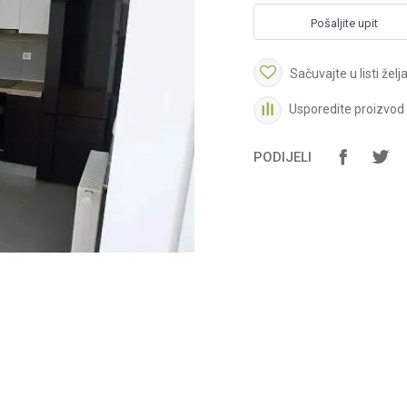
Pošaljite upit
Sačuvajte u listi želj
Usporedite proizvod
PODIJELI