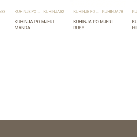
A83
KUHINJE PO MJERI
KUHINJA82
KUHINJE PO MJERI
KUHINJA78
KUHINJA PO MJERI
KUHINJA PO MJERI
KU
MANDA
RUBY
HI
t
Provjerite dostupnost
Provjerite dostupnost