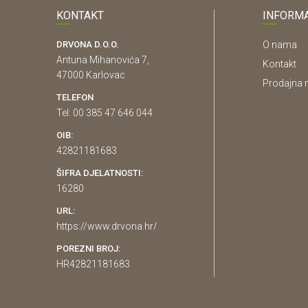
KONTAKT
INFORMA
DRVONA D.O.O.
O nama
Antuna Mihanovića 7,
Kontakt
47000 Karlovac
Prodajna 
TELEFON
Tel: 00 385 47 646 044
OIB:
42821181683
ŠIFRA DJELATNOSTI:
16280
URL:
https://www.drvona.hr/
POREZNI BROJ:
HR42821181683