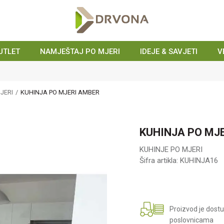
UTLET
NAMJEŠTAJ PO MJERI
IDEJE & SAVJETI
V
JETITE NAŠE POSLOVNICE : Karlovac, Zagreb, Rijeka, Kanfanar i Tro
JERI
KUHINJA PO MJERI AMBER
KUHINJA PO MJ
KUHINJE PO MJERI
Šifra artikla:
KUHINJA16
Proizvod je dost
poslovnicama