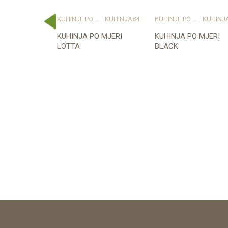
 MJERI
KUHINJA71
KUHINJE PO MJERI
KUHINJA84
KUHINJE PO MJERI
KUHINJ
 MJERI
KUHINJA PO MJERI
KUHINJA PO MJERI
LOTTA
BLACK
e dostupnost
Provjerite dostupnost
Provjerite dostupnos