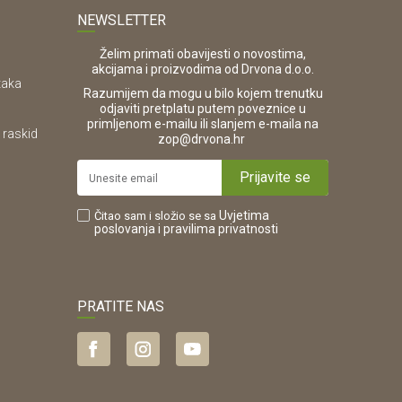
NEWSLETTER
Želim primati obavijesti o novostima,
akcijama i proizvodima od Drvona d.o.o.
taka
Razumijem da mogu u bilo kojem trenutku
odjaviti pretplatu putem poveznice u
primljenom e-mailu ili slanjem e-maila na
 raskid
.
zop@drvona.hr
Prijavite se
Uvjetima
Čitao sam i složio se sa
poslovanja
i pravilima privatnosti
PRATITE NAS