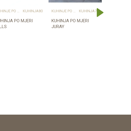
KUHINJE PO MJERI
KUHINJA80
KUHINJE PO MJERI
KUHINJA79
KUHINJE PO
HINJA PO MJERI
KUHINJA PO MJERI
KUHINJA PO
LLS
JURAY
Provjerite dostupnost
Provjerite dostupnost
Provjerit