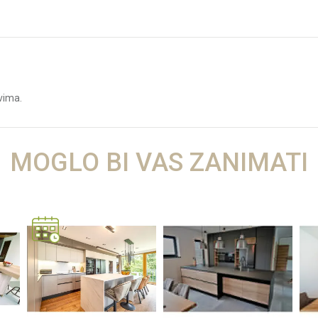
vima.
Vrijednost
MOGLO BI VAS ZANIMATI
KUHINJE PO MJERI