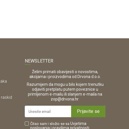
NEWSLETTER
Želim primati obavijesti o novostima,
akcijama i proizvodima od Drvona d.o.o.
taka
Razumijem da mogu u bilo kojem trenutku
odjaviti pretplatu putem poveznice u
primljenom e-mailu ili slanjem e-maila na
 raskid
.
zop@drvona.hr
Prijavite se
Uvjetima
Čitao sam i složio se sa
poslovanja
i pravilima privatnosti