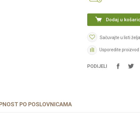
Dodaj u košari
Sačuvajte u listi želj
Usporedite proizvod
PODIJELI
PNOST PO POSLOVNICAMA