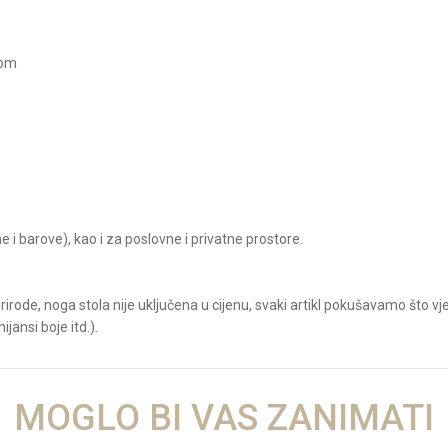
rom
e i barove), kao i za poslovne i privatne prostore.
irode, noga stola nije uključena u cijenu, svaki artikl pokušavamo što v
jansi boje itd.).
Vrijednost
MOGLO BI VAS ZANIMATI
KOMPAKT PLOČE