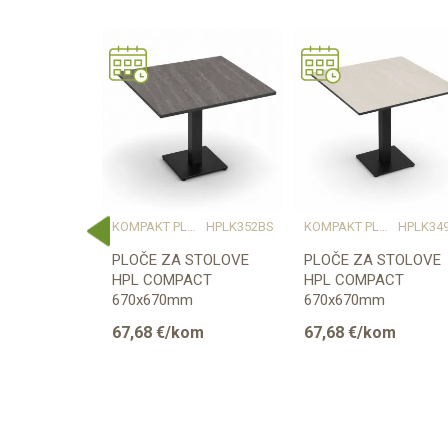
Težina specifikacija
Boja
 PLOČE
13404
KOMPAKT PLOČE
HPLK352BS
KOMPAKT PLOČE
HPLK34
RADNA
PLOČE ZA STOLOVE
PLOČE ZA STOLOVE
18 ST10
HPL COMPACT
HPL COMPACT
ST NATUR
670x670mm
670x670mm
00mm CRNA
m
67,68
€/kom
67,68
€/kom
e dostupnost