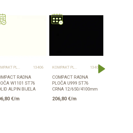
KOMPAKT PLOČE
13406
KOMPAKT PLOČE
13408
KOMPAKT
OMPACT RADNA
COMPACT RADNA
COMPACT 
LOČA W1101 ST76
PLOČA U999 ST76
PLOČA U70
LID ALPIN BIJELA
CRNA 12/650/4100mm
SOLID SVIJ
GGER 12/650/4100mm
CRNA JEZGRA EGGER
12/650/41
06,80
€/m
206,80
€/m
206,80
€/
JELA ...
JEZGRA ...
Provjerite dostupnost
Provjerite dostupnost
Provjerit