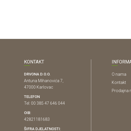
KONTAKT
INFORMA
DRVONA D.O.O.
O nama
Antuna Mihanovića 7,
Kontakt
47000 Karlovac
Prodajna 
TELEFON
Tel: 00 385 47 646 044
OIB:
42821181683
ŠIFRA DJELATNOSTI: