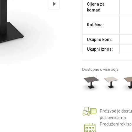
Cijena za
komad:
Količina:
Ukupno kom:
Ukupni iznos:
Dostupno u više boja:
Proizvod je dost
poslovnicama
Produženi rok is