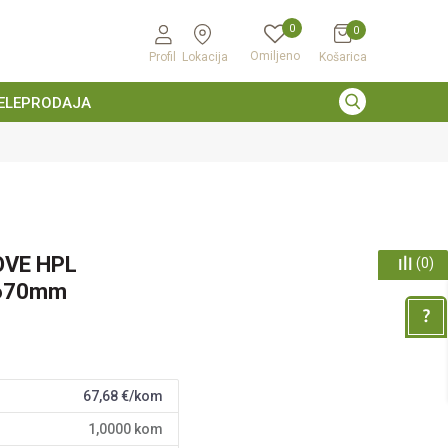
0
0
Omiljeno
Profil
Lokacija
Košarica
ELEPRODAJA
OVE HPL
(
0
)
670mm
67,68
€/kom
1,0000
kom