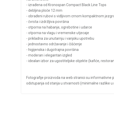
- izrađena od Kronospan Compact Black Line Tops
- debljina ploče 12 mm
- obrađeni rubovi s vidljivom crnom kompaktnom jezg
- čvrsta i izdržljiva površina
- otporna na habanje, ogrebotine i udarce
- otporna na vlagu i vremenske utjecaje
- prikladna za unutarnju i vanjsku upotrebu
- jednostavno održavanje i čišćenje
- higijenska i dugotrajna površina
- moderan i elegantan izgled
- idealan izbor za ugostiteljske objekte (kafiće, restoran
Fotografije proizvoda na web stranici su informativne pr
odstupanja od stanja u stvarnosti (minimalne razlike u ni
Karakteristika
Kategorija