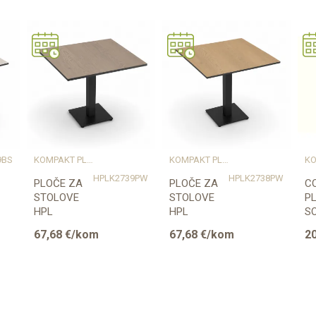
5.6 kg
K409SU Black Pietra Marble
9BS
KOMPAKT PLOČE
KOMPAKT PLOČE
HPLK2739PW
HPLK2738PW
PLOČE ZA
PLOČE ZA
C
STOLOVE
STOLOVE
P
HPL
HPL
SO
COMPACT
COMPACT
E
67,68
€/kom
67,68
€/kom
2
670x670mm
670x670mm
BI