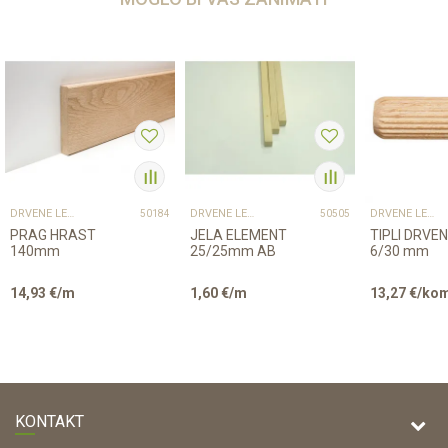
DRVENE LETVICE I PROFILI
DRVENE LETVICE I PROFILI
DRVENE LETVICE I PROFILI
50184
50505
PRAG HRAST
JELA ELEMENT
TIPLI DRVENI
140mm
25/25mm AB
6/30 mm
14,93
€/m
1,60
€/m
13,27
€/ko
KONTAKT