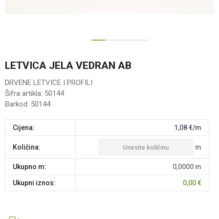
1
2
3
LETVICA JELA VEDRAN AB
DRVENE LETVICE I PROFILI
Šifra artikla:
50144
Barkod:
50144
Cijena:
1,08
€/m
m
Količina:
Ukupno m:
0,0000
m
Ukupni iznos:
0,00
€