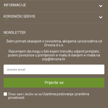
DRVONA D.O.O.
INFORMACIJE
Antuna Mihanovića 7,
47000 Karlovac
O nama
KORISNIČKI SERVIS
Kontakt
TELEFON
Opći uvjeti poslovanja
Tel: 00 385 47 646 044
Prodajna mjesta
NEWSLETTER
Zaštita privatnosti i osobnih podataka
OIB:
Korištenje kolačića
42821181683
Želim primati obavijesti o novostima, akcijama i proizvodima od
Drvona d.o.o.
Pravo na odustajanje i jednostrani raskid ugovora
ŠIFRA DJELATNOSTI:
Razumijem da mogu u bilo kojem trenutku odjaviti pretplatu
Reklamacije
16280
putem poveznice u primljenom e-mailu ili slanjem e-maila na
.
zop@drvona.hr
Isporuka
URL:
Povrat novca
https://www.drvona.hr/
Plaćanje karticama
POREZNI BROJ:
Kako kupiti?
HR42821181683
Prijavite se
Što dobivam registracijom?
Čitao sam i složio se sa
Uvjetima poslovanja
i pravilima
privatnosti