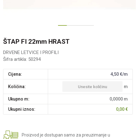
1
2
3
ŠTAP FI 22mm HRAST
DRVENE LETVICE I PROFILI
Šifra artikla:
50294
Cijena:
4,50
€/m
m
Količina:
Ukupno m:
0,0000
m
Ukupni iznos:
0,00
€
Proizvod je dostupan samo za preuzimanje u