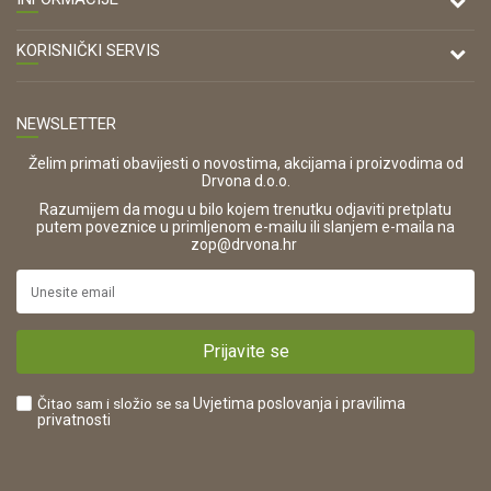
Antuna Mihanovića 7,
47000 Karlovac
O nama
KORISNIČKI SERVIS
Kontakt
TELEFON
Opći uvjeti poslovanja
Tel: 00 385 47 646 044
Prodajna mjesta
NEWSLETTER
Zaštita privatnosti i osobnih podataka
OIB:
Korištenje kolačića
42821181683
Želim primati obavijesti o novostima, akcijama i proizvodima od
Drvona d.o.o.
Pravo na odustajanje i jednostrani raskid ugovora
ŠIFRA DJELATNOSTI:
Razumijem da mogu u bilo kojem trenutku odjaviti pretplatu
Reklamacije
16280
putem poveznice u primljenom e-mailu ili slanjem e-maila na
.
zop@drvona.hr
Isporuka
URL:
Povrat novca
https://www.drvona.hr/
Plaćanje karticama
POREZNI BROJ:
Kako kupiti?
HR42821181683
Prijavite se
Što dobivam registracijom?
Čitao sam i složio se sa
Uvjetima poslovanja
i pravilima
privatnosti