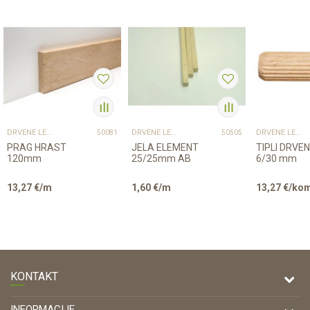
DRVENE LETVICE I PROFILI
DRVENE LETVICE I PROFILI
DRVENE LETVICE I PROFILI
50081
50505
PRAG HRAST
JELA ELEMENT
TIPLI DRVENI
120mm
25/25mm AB
6/30 mm
13,27
€/m
1,60
€/m
13,27
€/ko
KONTAKT
DRVONA D.O.O.
INFORMACIJE