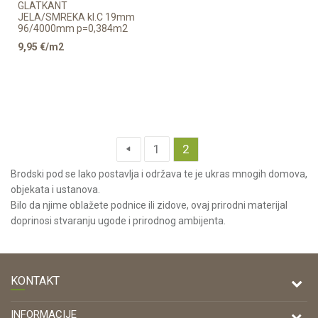
GLATKANT
JELA/SMREKA kl.C 19mm
96/4000mm p=0,384m2
9,95
€/m2
1
2
Brodski pod se lako postavlja i održava te je ukras mnogih domova,
objekata i ustanova.
Bilo da njime oblažete podnice ili zidove, ovaj prirodni materijal
doprinosi stvaranju ugode i prirodnog ambijenta.
KONTAKT
DRVONA D.O.O.
INFORMACIJE