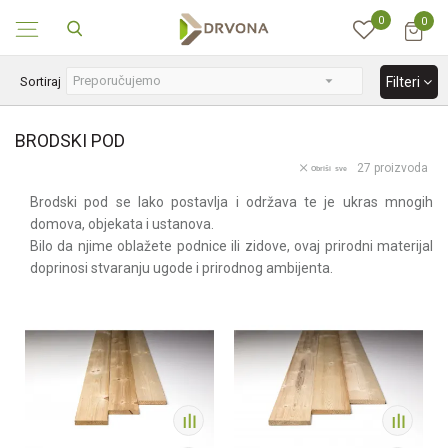
0
0
SIGURNO ONLINE PLAĆANJE
Sortiraj
Filteri
BRODSKI POD
27
proizvoda
Obriši sve
Brodski pod se lako postavlja i održava te je ukras mnogih
domova, objekata i ustanova.
Bilo da njime oblažete podnice ili zidove, ovaj prirodni materijal
doprinosi stvaranju ugode i prirodnog ambijenta.