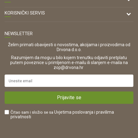
Antuna Mihanovića 7,
47000 Karlovac
O nama
KORISNIČKI SERVIS
Kontakt
TELEFON
Opći uvjeti poslovanja
Tel: 00 385 47 646 044
Prodajna mjesta
NEWSLETTER
Zaštita privatnosti i osobnih podataka
OIB:
Korištenje kolačića
42821181683
Želim primati obavijesti o novostima, akcijama i proizvodima od
Drvona d.o.o.
Pravo na odustajanje i jednostrani raskid ugovora
ŠIFRA DJELATNOSTI:
Razumijem da mogu u bilo kojem trenutku odjaviti pretplatu
Reklamacije
16280
putem poveznice u primljenom e-mailu ili slanjem e-maila na
.
zop@drvona.hr
Isporuka
URL:
Povrat novca
https://www.drvona.hr/
Plaćanje karticama
POREZNI BROJ:
Kako kupiti?
HR42821181683
Prijavite se
Što dobivam registracijom?
Čitao sam i složio se sa
Uvjetima poslovanja
i pravilima
privatnosti