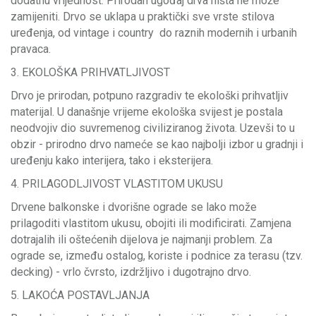
dodatnu vrijednost. Prirodan ugođaj drva ništa ne može
zamijeniti. Drvo se uklapa u praktički sve vrste stilova
uređenja, od vintage i country do raznih modernih i urbanih
pravaca.
3. EKOLOŠKA PRIHVATLJIVOST
Drvo je prirodan, potpuno razgradiv te ekološki prihvatljiv
materijal. U današnje vrijeme ekološka svijest je postala
neodvojiv dio suvremenog civiliziranog života. Uzevši to u
obzir - prirodno drvo nameće se kao najbolji izbor u gradnji i
uređenju kako interijera, tako i eksterijera.
4. PRILAGODLJIVOST VLASTITOM UKUSU
Drvene balkonske i dvorišne ograde se lako može
prilagoditi vlastitom ukusu, obojiti ili modificirati. Zamjena
dotrajalih ili oštećenih dijelova je najmanji problem. Za
ograde se, između ostalog, koriste i podnice za terasu (tzv.
decking) - vrlo čvrsto, izdržljivo i dugotrajno drvo.
5. LAKOĆA POSTAVLJANJA