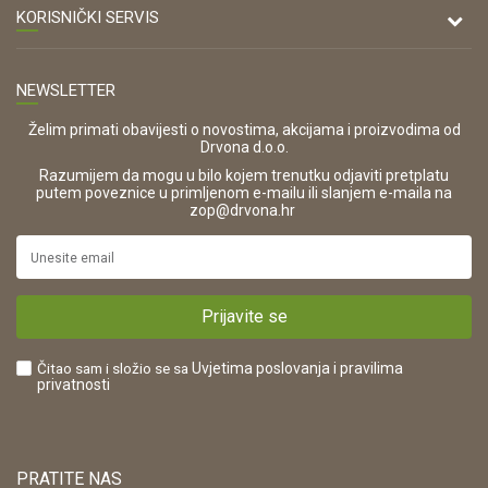
47000 Karlovac
O nama
KORISNIČKI SERVIS
Kontakt
TELEFON
Opći uvjeti poslovanja
Tel: 00 385 47 646 044
Prodajna mjesta
NEWSLETTER
Zaštita privatnosti i osobnih podataka
OIB:
Korištenje kolačića
42821181683
Želim primati obavijesti o novostima, akcijama i proizvodima od
Drvona d.o.o.
Pravo na odustajanje i jednostrani raskid ugovora
ŠIFRA DJELATNOSTI:
Razumijem da mogu u bilo kojem trenutku odjaviti pretplatu
Reklamacije
16280
putem poveznice u primljenom e-mailu ili slanjem e-maila na
.
zop@drvona.hr
Isporuka
URL:
Povrat novca
https://www.drvona.hr/
Plaćanje karticama
POREZNI BROJ:
Kako kupiti?
HR42821181683
Prijavite se
Što dobivam registracijom?
Čitao sam i složio se sa
Uvjetima poslovanja
i pravilima
privatnosti
PRATITE NAS