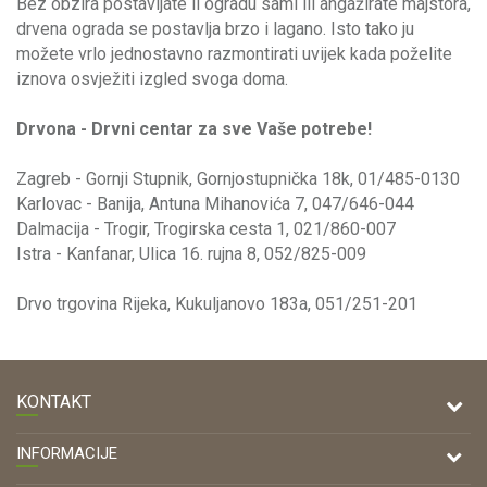
Bez obzira postavljate li ogradu sami ili angažirate majstora,
drvena ograda se postavlja brzo i lagano. Isto tako ju
možete vrlo jednostavno razmontirati uvijek kada poželite
iznova osvježiti izgled svoga doma.
Drvona - Drvni centar za sve Vaše potrebe!
Zagreb - Gornji Stupnik, Gornjostupnička 18k, 01/485-0130
Karlovac - Banija, Antuna Mihanovića 7, 047/646-044
Dalmacija - Trogir, Trogirska cesta 1, 021/860-007
Istra - Kanfanar, Ulica 16. rujna 8, 052/825-009
Drvo trgovina Rijeka, Kukuljanovo 183a, 051/251-201
KONTAKT
DRVONA D.O.O.
INFORMACIJE
Antuna Mihanovića 7,