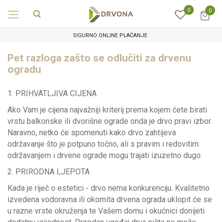
0
0
SIGURNO ONLINE PLAĆANJE
Pet razloga zašto se odlučiti za drvenu
ogradu
1. PRIHVATLJIVA CIJENA
Ako Vam je cijena najvažniji kriterij prema kojem ćete birati
vrstu balkonske ili dvorišne ograde onda je drvo pravi izbor.
Naravno, netko će spomenuti kako drvo zahtijeva
održavanje što je potpuno točno, ali s pravim i redovitim
održavanjem i drvene ograde mogu trajati izuzetno dugo.
2. PRIRODNA LJEPOTA
Kada je riječ o estetici - drvo nema konkurenciju. Kvalitetno
izvedena vodoravna ili okomita drvena ograda uklopit će se
u razne vrste okruženja te Vašem domu i okućnici donijeti