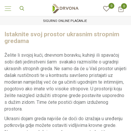
0
0
SIGURNO ONLINE PLAĆANJE
Istaknite svoj prostor ukrasnim stropnim
gredama
Želite li svojoj kući, dnevnom boravku, kuhinji ili spavaćoj
sobi dati jedinstveni šarm svakako razmislite o ugradnji
ukrasnih stropnih greda. Ne samo da će u Vaš prostor unijeti
dašak rustičnosti te u kontrastu savršeno pristajati uz
moderan namještaj već će ga učiniti ugodnijim te intimnijim,
pogotovo ako imate vrlo visoke stropove. U prostoriji koju
želite naizgled izdužiti stropne grede postavite usporedno
s dužim zidom. Time ćete postići dojam izduženog
prostora.
Ukrasni dojam greda najviše će doći do izražaja u uređenju
potkrovlja gdje možete ostaviti vidljivima krovne grede.