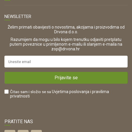
Kontakt
TELEFON
Opći uvjeti poslovanja
Tel: 00 385 47 646 044
Prodajna mjesta
NEWSLETTER
Zaštita privatnosti i osobnih podataka
OIB:
Korištenje kolačića
42821181683
Želim primati obavijesti o novostima, akcijama i proizvodima od
Drvona d.o.o.
Pravo na odustajanje i jednostrani raskid ugovora
ŠIFRA DJELATNOSTI:
Razumijem da mogu u bilo kojem trenutku odjaviti pretplatu
Reklamacije
16280
putem poveznice u primljenom e-mailu ili slanjem e-maila na
.
zop@drvona.hr
Isporuka
URL:
Povrat novca
https://www.drvona.hr/
Plaćanje karticama
POREZNI BROJ:
Kako kupiti?
HR42821181683
Prijavite se
Što dobivam registracijom?
Čitao sam i složio se sa
Uvjetima poslovanja
i pravilima
privatnosti
PRATITE NAS