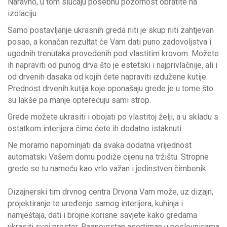
Naravno, u tom slučaju posebnu pozornost obratite na
izolaciju.
Samo postavljanje ukrasnih greda niti je skup niti zahtjevan
posao, a konačan rezultat će Vam dati puno zadovoljstva i
ugodnih trenutaka provedenih pod vlastitim krovom. Možete
ih napraviti od punog drva što je estetski i najprivlačnije, ali i
od drvenih dasaka od kojih ćete napraviti izdužene kutije.
Prednost drvenih kutija koje oponašaju grede je u tome što
su lakše pa manje opterećuju sami strop.
Grede možete ukrasiti i obojati po vlastitoj želji, a u skladu s
ostatkom interijera čime ćete ih dodatno istaknuti.
Ne moramo napominjati da svaka dodatna vrijednost
automatski Vašem domu podiže cijenu na tržištu. Stropne
grede se tu nameću kao vrlo važan i jedinstven čimbenik.
Dizajnerski tim drvnog centra Drvona Vam može, uz dizajn,
projektiranje te uređenje samog interijera, kuhinja i
namještaja, dati i brojne korisne savjete kako gredama
ukrasiti svoj prostor. Raznovrstan asortiman u poslovnicama