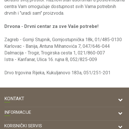
centra Vam omogućuje dostupnost svih Vama potrebnih
drvnih i "uradi sam" proizvoda.
Drvona - Drvni centar za sve Vaše potrebe!
Zagreb - Gornji Stupnik, Gornjostupnička 18k, 01/485-0130
Karlovac - Banija, Antuna Mihanovića 7, 047/646-044
Dalmacija - Trogir, Trogirska cesta 1, 021/860-007
Istra - Kanfanar, Ulica 16. rujna 8, 052/825-009
Drvo trgovina Rijeka, Kukuljanovo 183a, 051/251-201
KONTAKT
DRVONA D.O.O.
INFORMACIJE
Antuna Mihanovića 7,
47000 Karlovac
O nama
KORISNIČKI SERVIS