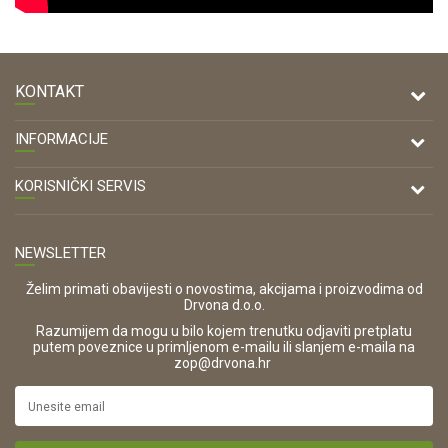
KONTAKT
DRVONA D.O.O.
INFORMACIJE
Antuna Mihanovića 7,
47000 Karlovac
O nama
KORISNIČKI SERVIS
Kontakt
TELEFON
Opći uvjeti poslovanja
Tel: 00 385 47 646 044
Prodajna mjesta
NEWSLETTER
Zaštita privatnosti i osobnih podataka
OIB:
Korištenje kolačića
42821181683
Želim primati obavijesti o novostima, akcijama i proizvodima od
Drvona d.o.o.
Pravo na odustajanje i jednostrani raskid ugovora
ŠIFRA DJELATNOSTI:
Razumijem da mogu u bilo kojem trenutku odjaviti pretplatu
Reklamacije
16280
putem poveznice u primljenom e-mailu ili slanjem e-maila na
.
zop@drvona.hr
Isporuka
URL:
Povrat novca
https://www.drvona.hr/
Plaćanje karticama
POREZNI BROJ: