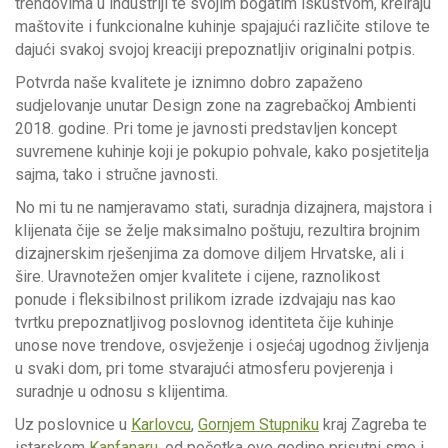
trendovima u industriji te svojim bogatim iskustvom, kreiraju
maštovite i funkcionalne kuhinje spajajući različite stilove te
dajući svakoj svojoj kreaciji prepoznatljiv originalni potpis.
Potvrda naše kvalitete je iznimno dobro zapaženo
sudjelovanje unutar Design zone na zagrebačkoj Ambienti
2018. godine. Pri tome je javnosti predstavljen koncept
suvremene kuhinje koji je pokupio pohvale, kako posjetitelja
sajma, tako i stručne javnosti.
No mi tu ne namjeravamo stati, suradnja dizajnera, majstora i
klijenata čije se želje maksimalno poštuju, rezultira brojnim
dizajnerskim rješenjima za domove diljem Hrvatske, ali i
šire. Uravnotežen omjer kvalitete i cijene, raznolikost
ponude i fleksibilnost prilikom izrade izdvajaju nas kao
tvrtku prepoznatljivog poslovnog identiteta čije kuhinje
unose nove trendove, osvježenje i osjećaj ugodnog življenja
u svaki dom, pri tome stvarajući atmosferu povjerenja i
suradnje u odnosu s klijentima.
Uz poslovnice u
Karlovcu
,
Gornjem Stupniku
kraj Zagreba te
istarskom
Kanfanaru
, od početka ove godine prisutni smo i