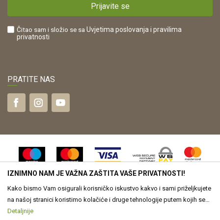
Kako kupiti?
HR42821181683
Prijavite se
Što dobivam registracijom?
Čitao sam i složio se sa
Uvjetima poslovanja
i pravilima
privatnosti
PRATITE NAS
IZNIMNO NAM JE VAŽNA ZAŠTITA VAŠE PRIVATNOSTI!
Kako bismo Vam osigurali korisničko iskustvo kakvo i sami priželjkujete
na našoj stranici koristimo kolačiće i druge tehnologije putem kojih se
obrađuju Vaši osobni podaci. Voditelj obrade Vaših podataka je Drvona
Detaljnije
Nastojimo biti što precizniji u opisu proizvoda, vjernom prikazu slika te
samih cijena, ali ne možemo u potpunosti jamčiti točnost svih