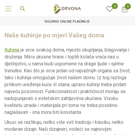
0
0
SIGURNO ONLINE PLAĆANJE
Naše kuhinje po mjeri Vašeg doma
Kuhinja
je srce svakog doma, mjesto okupljanja, blagovanja i
druženja. Miris ukusne hrane i toplih kolača vraća nas u
djetinjstvo, u nama budi uspomene na drage ljude i sjetne
trenutke. Kao što je srce jedan od najvažnijih organa za život,
tako i kuhinja omogućuje život našem domu. Iz tog razloga
prilikom uređenja kuće ili stana, upravo kuhinji treba pridati
najveću pozornost. Funkcionalnost i praktičnost moraju se
nadopunjavati s estetskim zahtjevima ukućana. Visoku
kvalitetu izrade i materijala pri tome ne treba posebno
naglašavati - ona mora biti konstanta.
Ukusi se razlikuju, netko više voli tradiciju i klasiku, netko
moderan dizajn. Naši dizajneri, vodeći se najnovijim