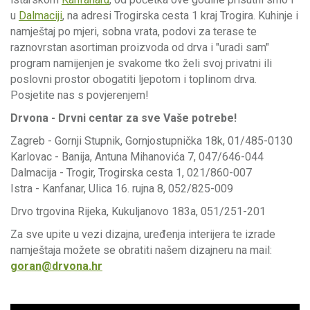
u
Dalmaciji
, na adresi Trogirska cesta 1 kraj Trogira. Kuhinje i
namještaj po mjeri, sobna vrata, podovi za terase te
raznovrstan asortiman proizvoda od drva i "uradi sam"
program namijenjen je svakome tko želi svoj privatni ili
poslovni prostor obogatiti ljepotom i toplinom drva.
Posjetite nas s povjerenjem!
Drvona - Drvni centar za sve Vaše potrebe!
Zagreb - Gornji Stupnik, Gornjostupnička 18k, 01/485-0130
Karlovac - Banija, Antuna Mihanovića 7, 047/646-044
Dalmacija - Trogir, Trogirska cesta 1, 021/860-007
Istra - Kanfanar, Ulica 16. rujna 8, 052/825-009
Drvo trgovina Rijeka, Kukuljanovo 183a, 051/251-201
Za sve upite u vezi dizajna, uređenja interijera te izrade
namještaja možete se obratiti našem dizajneru na mail:
goran@drvona.hr