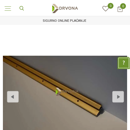
0
0
SIGURNO ONLINE PLAĆANJE