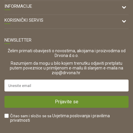
DRVONA D.O.O.
INFORMACIJE
Antuna Mihanovića 7,
47000 Karlovac
O nama
KORISNIČKI SERVIS
Kontakt
TELEFON
Opći uvjeti poslovanja
Tel: 00 385 47 646 044
Prodajna mjesta
NEWSLETTER
Zaštita privatnosti i osobnih podataka
OIB:
Korištenje kolačića
42821181683
Želim primati obavijesti o novostima, akcijama i proizvodima od
Drvona d.o.o.
Pravo na odustajanje i jednostrani raskid ugovora
ŠIFRA DJELATNOSTI:
Razumijem da mogu u bilo kojem trenutku odjaviti pretplatu
Reklamacije
16280
putem poveznice u primljenom e-mailu ili slanjem e-maila na
.
zop@drvona.hr
Isporuka
URL:
Povrat novca
https://www.drvona.hr/
Plaćanje karticama
POREZNI BROJ:
Kako kupiti?
HR42821181683
Prijavite se
Što dobivam registracijom?
Čitao sam i složio se sa
Uvjetima poslovanja
i pravilima
privatnosti