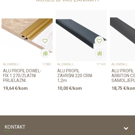
ALUMINIJSKI PROFILI
ALUMINIJSKI PROFILI
ALUMINIJSKI PROFILI
17082
17140
ALU PROFIL DOWEL-
ALU PROFIL
ALU PROFIL
FIX 1 270/ZLATNI
ZAVRŠNI 220 CRNI
ARBITON CS
PRIJELAZNI
1,2m
SAMOLJEPL
ZAOBLJENI 30mm
PRIJELAZNI
19,64
€/kom
10,00
€/kom
18,75
€/ko
220 CRNI 1
KONTAKT