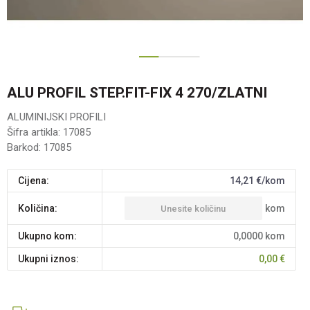
1
2
ALU PROFIL STEP.FIT-FIX 4 270/ZLATNI
ALUMINIJSKI PROFILI
Šifra artikla:
17085
Barkod:
17085
Cijena:
14,21
€/kom
kom
Količina:
Ukupno kom:
0,0000
kom
Ukupni iznos:
0,00
€