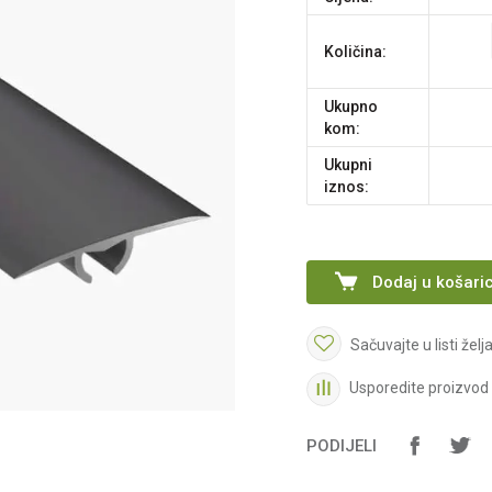
Količina:
Ukupno
kom:
Ukupni
iznos:
Dodaj u košari
Sačuvajte u listi želj
Usporedite proizvod
PODIJELI