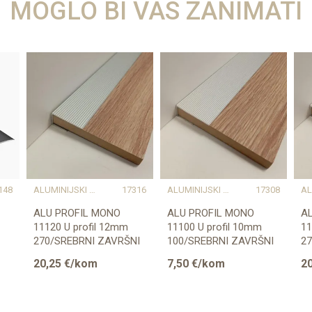
MOGLO BI VAS ZANIMATI
148
ALUMINIJSKI PROFILI
17316
ALUMINIJSKI PROFILI
17308
ALU PROFIL MONO
ALU PROFIL MONO
A
11120 U profil 12mm
11100 U profil 10mm
11
270/SREBRNI ZAVRŠNI
100/SREBRNI ZAVRŠNI
2
20
20,25
€/kom
7,50
€/kom
20