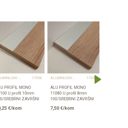
ALUMINIJSKI PROFILI
17306
ALUMINIJSKI PROFILI
17305
LU PROFIL MONO
ALU PROFIL MONO
ALU PROFI
100 U profil 10mm
11080 U profil 8mm
11080 U pro
70/SREBRNI ZAVRŠNI
100/SREBRNI ZAVRŠNI
270/SREBR
,25
€/kom
7,50
€/kom
20,25
€/k