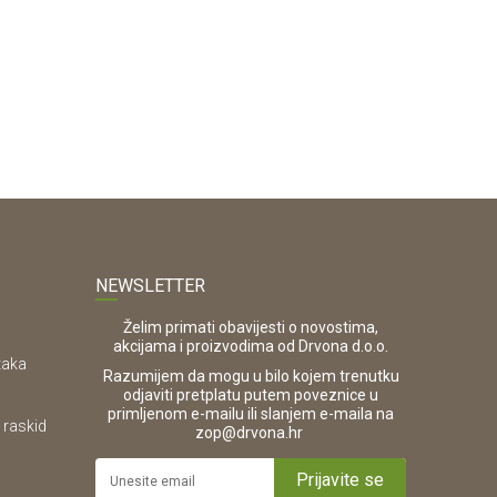
Provjerite dostupnost
Provjerit
NEWSLETTER
Želim primati obavijesti o novostima,
akcijama i proizvodima od Drvona d.o.o.
taka
Razumijem da mogu u bilo kojem trenutku
odjaviti pretplatu putem poveznice u
primljenom e-mailu ili slanjem e-maila na
 raskid
.
zop@drvona.hr
Prijavite se