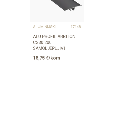
Naziv proizvođača
ALUMINIJSKI PROFILI
17148
ALU PROFIL ARBITON
CS30 200
SAMOLJEPLJIVI
PRIJELAZNI RAVNI 220
18,75
€/kom
CRNI 1,86m