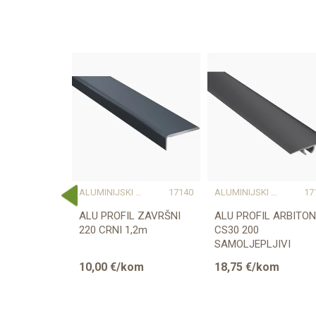
ALUMINIJSKI PROFILI
17082
ALUMINIJSKI PROFILI
17140
ALUMINIJSKI PROFILI
17
 DOWEL-FIX
ALU PROFIL ZAVRŠNI
ALU PROFIL ARBITON
NI
220 CRNI 1,2m
CS30 200
I ZAOBLJENI
SAMOLJEPLJIVI
PRIJELAZNI RAVNI 2
om
10,00
€/kom
18,75
€/kom
CRNI 1,86m