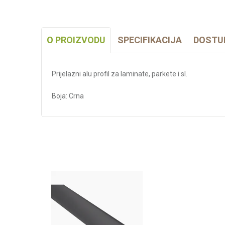
O PROIZVODU
SPECIFIKACIJA
DOSTU
Prijelazni alu profil za laminate, parkete i sl.
Boja: Crna
Karakteristika
Kategorija
Težina specifikacija
Debljina/Visina (mm)
Dužina (mm)
Širina (mm)