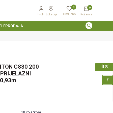
0
0
Omiljeno
Profil
Lokacija
Košarica
ELEPRODAJA
ITON CS30 200
(
0
)
 PRIJELAZNI
 0,93m
10,25
€/kom