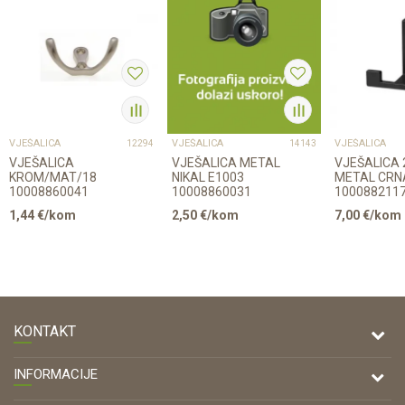
VJEŠALICA
VJEŠALICA
VJEŠALICA
12294
14143
VJEŠALICA
VJEŠALICA METAL
VJEŠALICA 
KROM/MAT/18
NIKAL E1003
METAL CRN
10008860041
10008860031
100088211
1,44
€/kom
2,50
€/kom
7,00
€/kom
KONTAKT
DRVONA D.O.O.
INFORMACIJE
Antuna Mihanovića 7,