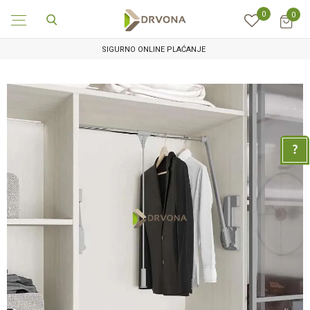
0
0
SIGURNO ONLINE PLAĆANJE