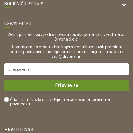
47000 Karlovac
O nama
KORISNIČKI SERVIS
Kontakt
TELEFON
Opći uvjeti poslovanja
Tel: 00 385 47 646 044
Prodajna mjesta
NEWSLETTER
Zaštita privatnosti i osobnih podataka
OIB:
Korištenje kolačića
42821181683
Želim primati obavijesti o novostima, akcijama i proizvodima od
Drvona d.o.o.
Pravo na odustajanje i jednostrani raskid ugovora
ŠIFRA DJELATNOSTI:
Razumijem da mogu u bilo kojem trenutku odjaviti pretplatu
Reklamacije
16280
putem poveznice u primljenom e-mailu ili slanjem e-maila na
.
zop@drvona.hr
Isporuka
URL:
Povrat novca
https://www.drvona.hr/
Plaćanje karticama
POREZNI BROJ:
Kako kupiti?
HR42821181683
Prijavite se
Što dobivam registracijom?
Čitao sam i složio se sa
Uvjetima poslovanja
i pravilima
privatnosti
PRATITE NAS