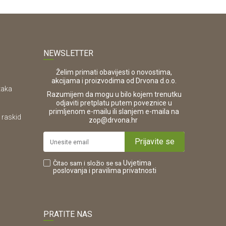
NEWSLETTER
Želim primati obavijesti o novostima,
akcijama i proizvodima od Drvona d.o.o.
taka
Razumijem da mogu u bilo kojem trenutku
odjaviti pretplatu putem poveznice u
primljenom e-mailu ili slanjem e-maila na
 raskid
.
zop@drvona.hr
Prijavite se
Uvjetima
Čitao sam i složio se sa
poslovanja
i pravilima privatnosti
PRATITE NAS