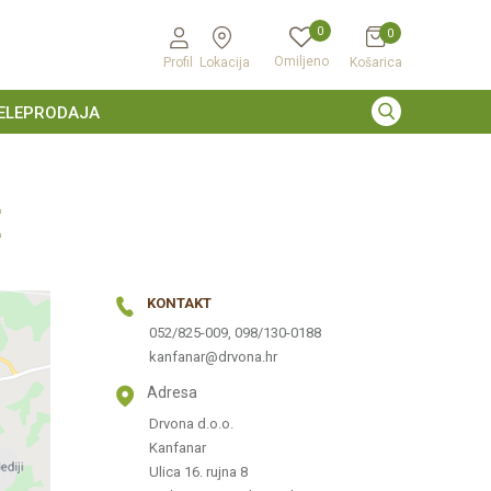
0
0
Omiljeno
Profil
Lokacija
Košarica
ELEPRODAJA
E
KONTAKT
052/825-009, 098/130-0188
kanfanar@drvona.hr
Adresa
Drvona d.o.o.
Kanfanar
Ulica 16. rujna 8