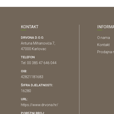
KONTAKT
INFORMA
DRVONA D.O.O.
O nama
Antuna Mihanovića 7,
Kontakt
47000 Karlovac
Prodajna 
TELEFON
Tel: 00 385 47 646 044
OIB:
42821181683
ŠIFRA DJELATNOSTI:
16280
URL:
https://www.drvona.hr/
POREZNI BROJ: