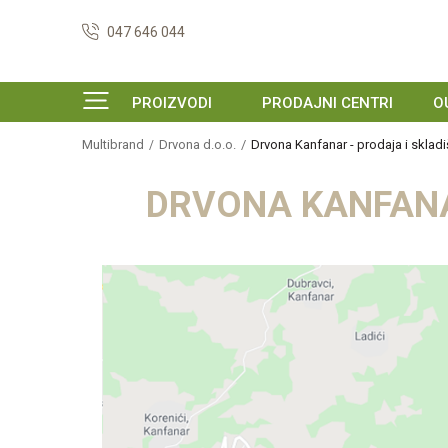
047 646 044
PROIZVODI
PRODAJNI CENTRI
O
Multibrand
Drvona d.o.o.
Drvona Kanfanar - prodaja i skladi
DRVONA KANFANA