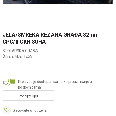
1
2
JELA/SMREKA REZANA GRAĐA 32mm
ČPČ/II OKR.SUHA
STOLARSKA GRAĐA
Šifra artikla:
1255
Proizvod je dostupan samo za preuzimanje u
poslovnicama
Pošaljite upit
Sačuvajte u listi želja