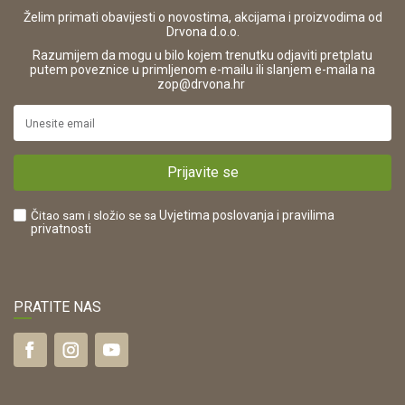
Korištenje kolačića
42821181683
Želim primati obavijesti o novostima, akcijama i proizvodima od
Drvona d.o.o.
Pravo na odustajanje i jednostrani raskid ugovora
ŠIFRA DJELATNOSTI:
Razumijem da mogu u bilo kojem trenutku odjaviti pretplatu
Reklamacije
16280
putem poveznice u primljenom e-mailu ili slanjem e-maila na
.
zop@drvona.hr
Isporuka
URL:
Povrat novca
https://www.drvona.hr/
Plaćanje karticama
POREZNI BROJ:
Kako kupiti?
HR42821181683
Prijavite se
Što dobivam registracijom?
Čitao sam i složio se sa
Uvjetima poslovanja
i pravilima
privatnosti
PRATITE NAS