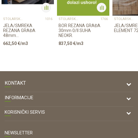
STOLARSKA GRAĐA
STOLARSKA GRAĐA
STOLARSKA GRAĐA
1016
1766
JELA/SMREKA
BOR REZANA GRAĐA
JELA/SMRE
REZANA GRAĐA
30mm 0/II SUHA
ELEMENT 72
48mm
NEOKR.
II.KL.OKR.SUHA
662,50
€/m3
837,50
€/m3
KONTAKT
DRVONA D.O.O.
INFORMACIJE
Antuna Mihanovića 7,
47000 Karlovac
O nama
KORISNIČKI SERVIS
Kontakt
TELEFON
Opći uvjeti poslovanja
Tel: 00 385 47 646 044
Prodajna mjesta
NEWSLETTER
Zaštita privatnosti i osobnih podataka
OIB: