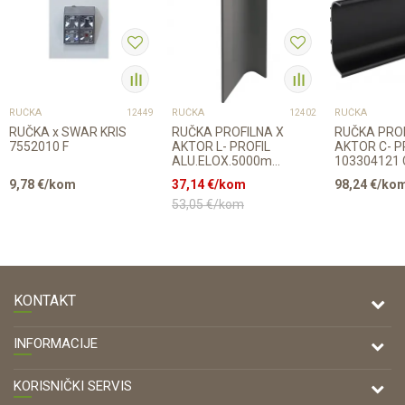
RUČKA
RUČKA
RUČKA
12449
12402
RUČKA x SWAR KRIS
RUČKA PROFILNA X
RUČKA PRO
7552010 F
AKTOR L- PROFIL
AKTOR C- P
ALU.ELOX.5000mm
103304121
103304041
6000mm
9,78
€/kom
37,14
€/kom
98,24
€/ko
53,05
€/kom
KONTAKT
DRVONA D.O.O.
INFORMACIJE
Antuna Mihanovića 7,
47000 Karlovac
O nama
KORISNIČKI SERVIS