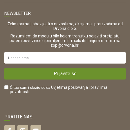
Kontakt
TELEFON
Opći uvjeti poslovanja
Tel: 00 385 47 646 044
Prodajna mjesta
NEWSLETTER
Zaštita privatnosti i osobnih podataka
OIB:
Korištenje kolačića
42821181683
Želim primati obavijesti o novostima, akcijama i proizvodima od
Drvona d.o.o.
Pravo na odustajanje i jednostrani raskid ugovora
ŠIFRA DJELATNOSTI:
Razumijem da mogu u bilo kojem trenutku odjaviti pretplatu
Reklamacije
16280
putem poveznice u primljenom e-mailu ili slanjem e-maila na
.
zop@drvona.hr
Isporuka
URL:
Povrat novca
https://www.drvona.hr/
Plaćanje karticama
POREZNI BROJ:
Kako kupiti?
HR42821181683
Prijavite se
Što dobivam registracijom?
Čitao sam i složio se sa
Uvjetima poslovanja
i pravilima
privatnosti
PRATITE NAS