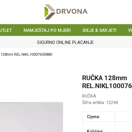
UTLET
NAMJEŠTAJ PO MJERI
IDEJE & SAVJETI
V
SIGURNO ONLINE PLAĆANJE
128mm REL.NIKL10007650880
RUČKA 128mm
REL.NIKL10007
RUČKA
Šifra artikla:
12244
Cijena:
Količina: