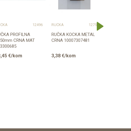
UČKA
12496
RUČKA
12754
RUČKA
UČKA PROFILNA
RUČKA KOCKA METAL
RUČKA E08
350mm CRNA MAT
CRNA 10007307481
METAL CR
3300685
1000765269
,45
€/kom
3,38
€/kom
4,80
€/ko