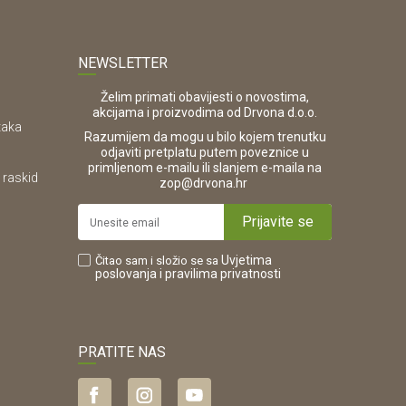
NEWSLETTER
Želim primati obavijesti o novostima,
akcijama i proizvodima od Drvona d.o.o.
taka
Razumijem da mogu u bilo kojem trenutku
odjaviti pretplatu putem poveznice u
primljenom e-mailu ili slanjem e-maila na
 raskid
.
zop@drvona.hr
Prijavite se
Uvjetima
Čitao sam i složio se sa
poslovanja
i pravilima privatnosti
PRATITE NAS