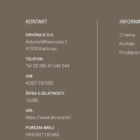
KONTAKT
INFORMA
DRVONA D.O.O.
O nama
Antuna Mihanovića 7,
Kontakt
47000 Karlovac
Prodajna 
TELEFON
Tel: 00 385 47 646 044
OIB:
42821181683
ŠIFRA DJELATNOSTI:
16280
URL:
https://www.drvona.hr/
POREZNI BROJ:
HR42821181683