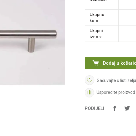
Ukupno
kom:
Ukupni
iznos:
Dodaj u košari
Sačuvajte u listi želj
Usporedite proizvod
PODIJELI