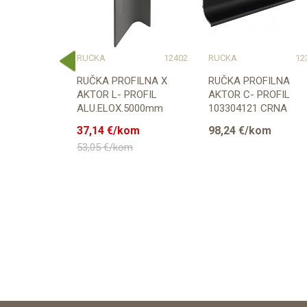
12449
RUČKA
12402
RUČKA
12
WAR KRIS
RUČKA PROFILNA X
RUČKA PROFILNA
AKTOR L- PROFIL
AKTOR C- PROFIL
ALU.ELOX.5000mm
103304121 CRNA
103304041
6000mm
m
37,14
€/kom
98,24
€/kom
53,05
€/kom