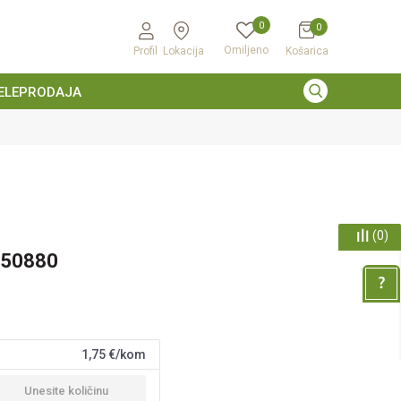
0
0
Omiljeno
Profil
Lokacija
Košarica
ELEPRODAJA
(
0
)
650880
1,75
€/kom