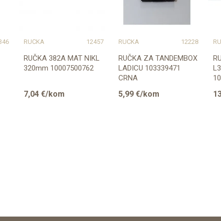
346
RUČKA
12457
RUČKA
12228
R
RUČKA 382A MAT NIKL
RUČKA ZA TANDEMBOX
R
320mm 10007500762
LADICU 103339471
L
CRNA
10
7,04
€/kom
5,99
€/kom
13