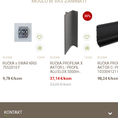
MOGLO BI VAS ZANIMATI
30
%
RUČKA
RUČKA
RUČKA
12449
12402
RUČKA x SWAR KRIS
RUČKA PROFILNA X
RUČKA PRO
7552010 F
AKTOR L- PROFIL
AKTOR C- P
ALU.ELOX.5000mm
103304121
103304041
6000mm
9,78
€/kom
37,14
€/kom
98,24
€/ko
53,05
€/kom
KONTAKT