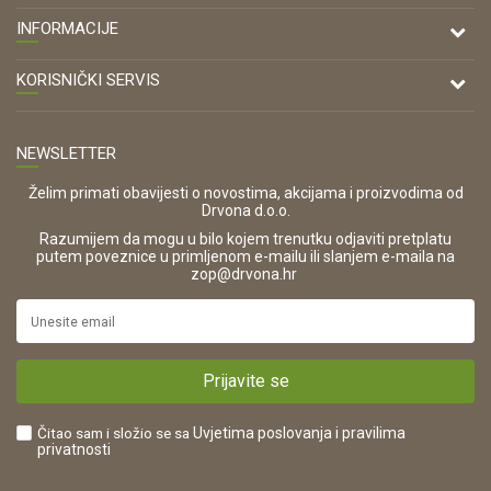
DRVONA D.O.O.
INFORMACIJE
Antuna Mihanovića 7,
47000 Karlovac
O nama
KORISNIČKI SERVIS
Kontakt
TELEFON
Opći uvjeti poslovanja
Tel: 00 385 47 646 044
Prodajna mjesta
NEWSLETTER
Zaštita privatnosti i osobnih podataka
OIB:
Korištenje kolačića
42821181683
Želim primati obavijesti o novostima, akcijama i proizvodima od
Drvona d.o.o.
Pravo na odustajanje i jednostrani raskid ugovora
ŠIFRA DJELATNOSTI:
Razumijem da mogu u bilo kojem trenutku odjaviti pretplatu
Reklamacije
16280
putem poveznice u primljenom e-mailu ili slanjem e-maila na
.
zop@drvona.hr
Isporuka
URL:
Povrat novca
https://www.drvona.hr/
Plaćanje karticama
POREZNI BROJ:
Kako kupiti?
HR42821181683
Prijavite se
Što dobivam registracijom?
Čitao sam i složio se sa
Uvjetima poslovanja
i pravilima
privatnosti