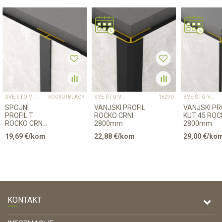
SVE ŠTO VAM TREBA ZA PROFESIONALNU MONTAŽU
SVE ŠTO VAM TREBA ZA PROFESIONALNU MONTAŽU
SVE ŠTO VAM TREBA ZA PROFESIONALNU MONTAŽU
ROCKOTBLACK
16290
SPOJNI
VANJSKI PROFIL
VANJSKI PR
PROFIL T
ROCKO CRNI
KUT 45 ROC
ROCKO CRNI
2800mm
2800mm
2800mm
19,69
€/kom
22,88
€/kom
29,00
€/ko
KONTAKT
DRVONA D.O.O.