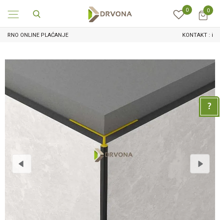
0
0
KONTAKT : info@drvona.hr i 047/ 646 - 044