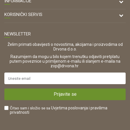
INFORMACIJE
Antuna Mihanovića 7,
47000 Karlovac
O nama
KORISNIČKI SERVIS
Kontakt
TELEFON
Opći uvjeti poslovanja
Tel: 00 385 47 646 044
Prodajna mjesta
NEWSLETTER
Zaštita privatnosti i osobnih podataka
OIB:
Korištenje kolačića
42821181683
Želim primati obavijesti o novostima, akcijama i proizvodima od
Drvona d.o.o.
Pravo na odustajanje i jednostrani raskid ugovora
ŠIFRA DJELATNOSTI:
Razumijem da mogu u bilo kojem trenutku odjaviti pretplatu
Reklamacije
16280
putem poveznice u primljenom e-mailu ili slanjem e-maila na
.
zop@drvona.hr
Isporuka
URL:
Povrat novca
https://www.drvona.hr/
Plaćanje karticama
POREZNI BROJ:
Kako kupiti?
HR42821181683
Prijavite se
Što dobivam registracijom?
Čitao sam i složio se sa
Uvjetima poslovanja
i pravilima
privatnosti