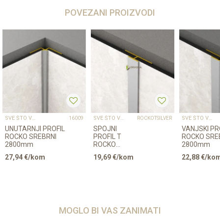
POVEZANI PROIZVODI
SVE ŠTO VAM TREBA ZA PROFESIONALNU MONTAŽU
SVE ŠTO VAM TREBA ZA PROFESIONALNU MONTAŽU
SVE ŠTO VAM TREBA ZA PROFESIONALNU MONTAŽU
16009
ROCKOTSILVER
UNUTARNJI PROFIL
SPOJNI
VANJSKI PR
ROCKO SREBRNI
PROFIL T
ROCKO SRE
2800mm
ROCKO
2800mm
SREBRNI
27,94
€/kom
19,69
€/kom
22,88
€/ko
2800mm
MOGLO BI VAS ZANIMATI