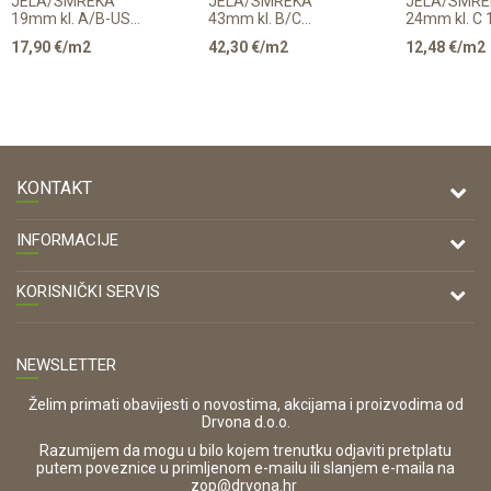
JELA/SMREKA
JELA/SMREKA
JELA/SMRE
19mm kl. A/B-US
43mm kl. B/C
24mm kl. C
116/4m p=2,784m2
143/4000mm
0,464m2
17,90
€/m2
42,30
€/m2
12,48
€/m2
KONTAKT
DRVONA D.O.O.
INFORMACIJE
Antuna Mihanovića 7,
47000 Karlovac
O nama
KORISNIČKI SERVIS
Kontakt
TELEFON
Opći uvjeti poslovanja
Tel: 00 385 47 646 044
Prodajna mjesta
NEWSLETTER
Zaštita privatnosti i osobnih podataka
OIB:
Korištenje kolačića
42821181683
Želim primati obavijesti o novostima, akcijama i proizvodima od
Drvona d.o.o.
Pravo na odustajanje i jednostrani raskid ugovora
ŠIFRA DJELATNOSTI:
Razumijem da mogu u bilo kojem trenutku odjaviti pretplatu
Reklamacije
16280
putem poveznice u primljenom e-mailu ili slanjem e-maila na
.
zop@drvona.hr