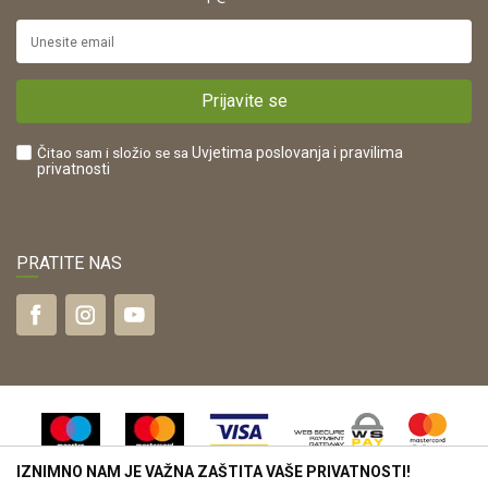
Isporuka
URL:
Povrat novca
https://www.drvona.hr/
Plaćanje karticama
POREZNI BROJ:
Kako kupiti?
HR42821181683
Prijavite se
Što dobivam registracijom?
Čitao sam i složio se sa
Uvjetima poslovanja
i pravilima
privatnosti
PRATITE NAS
IZNIMNO NAM JE VAŽNA ZAŠTITA VAŠE PRIVATNOSTI!