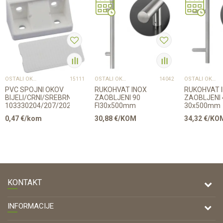
OSTALI OKOV - SITNICE
OSTALI OKOV - SITNICE
OSTALI OKOV - SITNICE
15111
14042
PVC SPOJNI OKOV
RUKOHVAT INOX
RUKOHVAT 
BIJELI/CRNI/SREBRNI
ZAOBLJENI 90
ZAOBLJENI 4
103330204/207/202
FI30x500mm
30x500mm
0,47
€/kom
30,88
€/KOM
34,32
€/KO
KONTAKT
DRVONA D.O.O.
INFORMACIJE
Antuna Mihanovića 7,