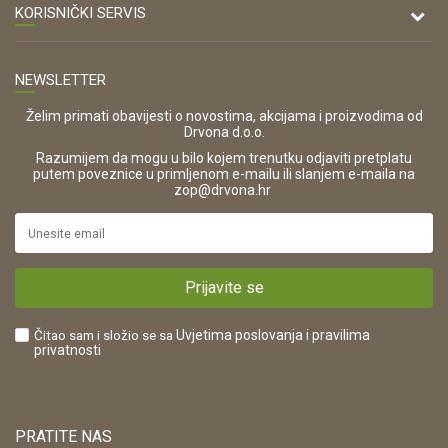
47000 Karlovac
O nama
KORISNIČKI SERVIS
Kontakt
TELEFON
Opći uvjeti poslovanja
Tel: 00 385 47 646 044
Prodajna mjesta
NEWSLETTER
Zaštita privatnosti i osobnih podataka
OIB:
Korištenje kolačića
42821181683
Želim primati obavijesti o novostima, akcijama i proizvodima od
Drvona d.o.o.
Pravo na odustajanje i jednostrani raskid ugovora
ŠIFRA DJELATNOSTI:
Razumijem da mogu u bilo kojem trenutku odjaviti pretplatu
Reklamacije
16280
putem poveznice u primljenom e-mailu ili slanjem e-maila na
.
zop@drvona.hr
Isporuka
URL:
Povrat novca
https://www.drvona.hr/
Plaćanje karticama
POREZNI BROJ:
Kako kupiti?
HR42821181683
Prijavite se
Što dobivam registracijom?
Čitao sam i složio se sa
Uvjetima poslovanja
i pravilima
privatnosti
PRATITE NAS