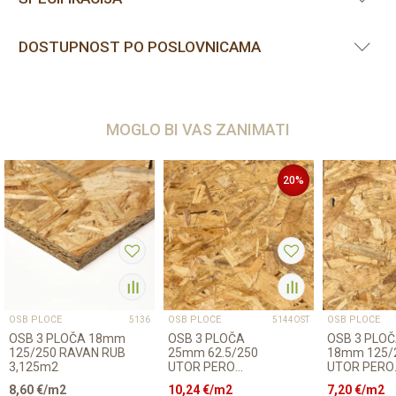
DOSTUPNOST PO POSLOVNICAMA
MOGLO BI VAS ZANIMATI
20
%
OSB PLOČE
OSB PLOČE
OSB PLOČE
5136
5144OST
OSB 3 PLOČA 18mm
OSB 3 PLOČA
OSB 3 PLO
125/250 RAVAN RUB
25mm 62.5/250
18mm 125/
3,125m2
UTOR PERO
UTOR PERO
1,563m2
3,125m2
8,60
€/m2
10,24
€/m2
7,20
€/m2
OŠTEĆENO, nije
OŠTEĆENO, n