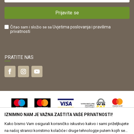
Plaćanje karticama
POREZNI BROJ:
Kako kupiti?
HR42821181683
Prijavite se
Što dobivam registracijom?
Čitao sam i složio se sa
Uvjetima poslovanja
i pravilima
privatnosti
PRATITE NAS
IZNIMNO NAM JE VAŽNA ZAŠTITA VAŠE PRIVATNOSTI!
Kako bismo Vam osigurali korisničko iskustvo kakvo i sami priželjkujete
na našoj stranici koristimo kolačiće i druge tehnologije putem kojih se