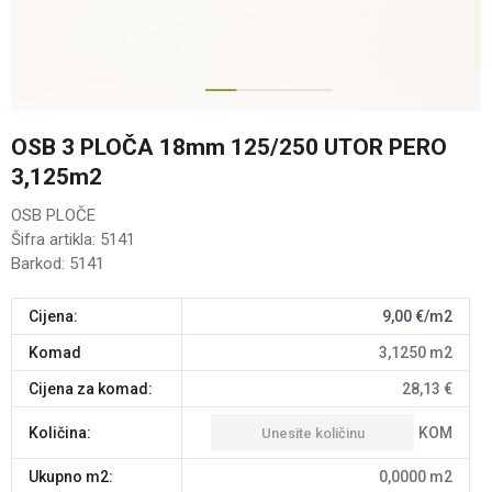
1
2
3
OSB 3 PLOČA 18mm 125/250 UTOR PERO
3,125m2
OSB PLOČE
Šifra artikla:
5141
Barkod:
5141
Cijena:
9,00
€/m2
komad
3,1250
m2
Cijena za komad:
28,13
€
KOM
Količina:
Ukupno m2:
0,0000
m2