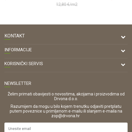
dozvoljeno
12,80
€/m2
dozvoljeno
prebira...
prebiran...
KONTAKT
DRVONA D.O.O.
INFORMACIJE
Antuna Mihanovića 7,
47000 Karlovac
O nama
KORISNIČKI SERVIS
Kontakt
TELEFON
Opći uvjeti poslovanja
Tel: 00 385 47 646 044
Prodajna mjesta
NEWSLETTER
Zaštita privatnosti i osobnih podataka
OIB:
Korištenje kolačića
42821181683
Želim primati obavijesti o novostima, akcijama i proizvodima od
Drvona d.o.o.
Pravo na odustajanje i jednostrani raskid ugovora
ŠIFRA DJELATNOSTI:
Razumijem da mogu u bilo kojem trenutku odjaviti pretplatu
Reklamacije
16280
putem poveznice u primljenom e-mailu ili slanjem e-maila na
.
zop@drvona.hr
Isporuka
URL:
Povrat novca
https://www.drvona.hr/