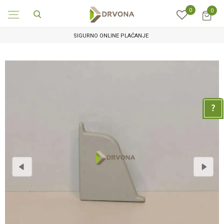
0
0
SIGURNO ONLINE PLAĆANJE