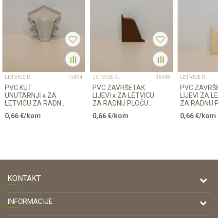
LETVICE RADNE PLOČE/SOKL
LETVICE RADNE PLOČE/SOKL
LETVICE RADNE PLOČE/SOKL
15454
15468
PVC KUT
PVC ZAVRŠETAK
PVC ZAVRŠ
UNUTARNJI x ZA
LIJEVI x ZA LETVICU
LIJEVI ZA L
LETVICU ZA RADNU
ZA RADNU PLOČU
ZA RADNU 
PLOČU SIVI
TAMNI
KREM
0,66
€/kom
0,66
€/kom
0,66
€/kom
12523691010/98102
KONTAKT
DRVONA D.O.O.
INFORMACIJE
Antuna Mihanovića 7,