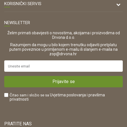
47000 Karlovac
O nama
KORISNIČKI SERVIS
Kontakt
TELEFON
Opći uvjeti poslovanja
Tel: 00 385 47 646 044
Prodajna mjesta
NEWSLETTER
Zaštita privatnosti i osobnih podataka
OIB:
Korištenje kolačića
42821181683
Želim primati obavijesti o novostima, akcijama i proizvodima od
Drvona d.o.o.
Pravo na odustajanje i jednostrani raskid ugovora
ŠIFRA DJELATNOSTI:
Razumijem da mogu u bilo kojem trenutku odjaviti pretplatu
Reklamacije
16280
putem poveznice u primljenom e-mailu ili slanjem e-maila na
.
zop@drvona.hr
Isporuka
URL:
Povrat novca
https://www.drvona.hr/
Plaćanje karticama
POREZNI BROJ:
Kako kupiti?
HR42821181683
Prijavite se
Što dobivam registracijom?
Čitao sam i složio se sa
Uvjetima poslovanja
i pravilima
privatnosti
PRATITE NAS