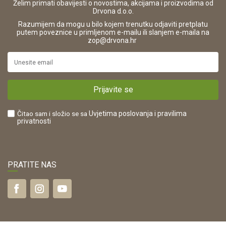
Korištenje kolačića
42821181683
Želim primati obavijesti o novostima, akcijama i proizvodima od
Drvona d.o.o.
Pravo na odustajanje i jednostrani raskid ugovora
ŠIFRA DJELATNOSTI:
Razumijem da mogu u bilo kojem trenutku odjaviti pretplatu
Reklamacije
16280
putem poveznice u primljenom e-mailu ili slanjem e-maila na
.
zop@drvona.hr
Isporuka
URL:
Povrat novca
https://www.drvona.hr/
Plaćanje karticama
POREZNI BROJ:
Kako kupiti?
HR42821181683
Prijavite se
Što dobivam registracijom?
Čitao sam i složio se sa
Uvjetima poslovanja
i pravilima
privatnosti
PRATITE NAS