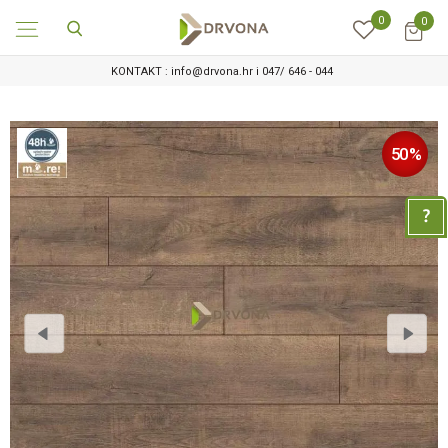
0
0
KONTAKT : info@drvona.hr i 047/ 646 - 044
50
%