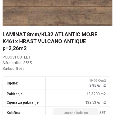
1
2
3
4
5
LAMINAT 8mm/Kl.32 ATLANTIC MO.RE
K461x HRAST VULCANO ANTIQUE
p=2,26m2
PODOVI OUTLET
Šifra artikla:
8565
Barkod:
8565
19,90
€/m2
Cijena:
9,95
€/m2
pakiranje
13,3200
m2
Cijena za pakiranje:
132,53
€/m2
SET
Količina: