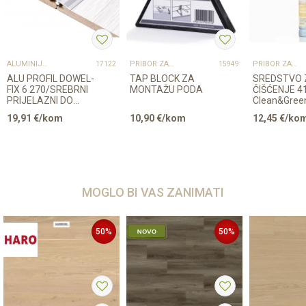
ALUMINIJSKI PROFILI
PRIBOR ZA UGRADNJU PODOVA – SVE NA JEDNOM MJESTU
PRIBOR ZA UGRADNJU PODOVA – SVE NA JEDNOM MJESTU
17122
15949
ALU PROFIL DOWEL-
TAP BLOCK ZA
SREDSTVO 
FIX 6 270/SREBRNI
MONTAŽU PODA
ČIŠĆENJE 4
PRIJELAZNI DO
Clean&Gree
40mm
Regular LA
19,91
€/kom
10,90
€/kom
12,45
€/ko
500ml
MOGLO BI VAS ZANIMATI
50
%
50
%