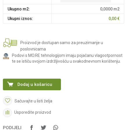
Ukupno m2:
0,0000
m2
Ukupni iznos:
0,00
€
Proizvod je dostupan samo za preuzimanje u
poslovnicama
Podovi s MO.RE tehnologijom imaju pojačanu vlagootpornost
te se ističu svojom izdržljivošću u svakodnevnom korištenju.
Dodaj u košaricu
Sačuvajte u listi želja
Usporedite proizvod
PODIJELI