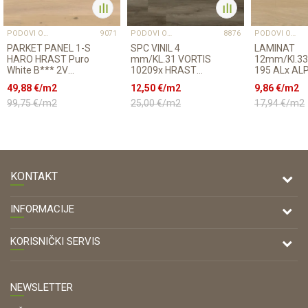
PODOVI OUTLET
PODOVI OUTLET
PODOVI OUTLET
9071
8876
PARKET PANEL 1-S
SPC VINIL 4
LAMINAT
HARO HRAST Puro
mm/KL.31 VORTIS
12mm/Kl.33
White B*** 2V
10209x HRAST
195 ALx AL
naturOIL 547 402x
SOFIA, p=2,235m2
RASPOLOŽI
49,88
€/m2
12,50
€/m2
9,86
€/m2
11/180/1085 ...
23,38m2
99,75
€/m2
25,00
€/m2
17,94
€/m2
KONTAKT
DRVONA D.O.O.
INFORMACIJE
Antuna Mihanovića 7,
47000 Karlovac
O nama
KORISNIČKI SERVIS
Kontakt
TELEFON
Opći uvjeti poslovanja
Tel: 00 385 47 646 044
Prodajna mjesta
NEWSLETTER
Zaštita privatnosti i osobnih podataka
OIB: