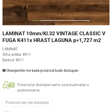
1
2
3
4
5
6
7
LAMINAT 10mm/Kl.32 VINTAGE CLASSIC V
FUGA K411x HRAST LAGUNA p=1,727 m2
LAMINAT
Šifra artikla:
8011
Barkod:
8011
Obavijestite me kada proizvod bude dostupan
Proizvod je dostupan samo za preuzimanje u
poslovnicama
Proizvod više nije dostupan