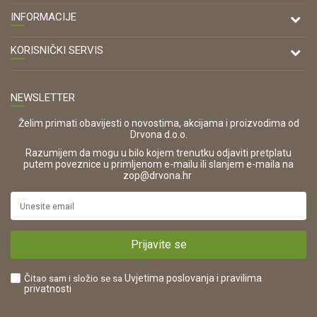
DRVONA D.O.O.
INFORMACIJE
Antuna Mihanovića 7,
47000 Karlovac
O nama
KORISNIČKI SERVIS
Kontakt
TELEFON
Opći uvjeti poslovanja
Tel: 00 385 47 646 044
Prodajna mjesta
NEWSLETTER
Zaštita privatnosti i osobnih podataka
OIB:
Korištenje kolačića
42821181683
Želim primati obavijesti o novostima, akcijama i proizvodima od
Drvona d.o.o.
Pravo na odustajanje i jednostrani raskid ugovora
ŠIFRA DJELATNOSTI:
Razumijem da mogu u bilo kojem trenutku odjaviti pretplatu
Reklamacije
16280
putem poveznice u primljenom e-mailu ili slanjem e-maila na
.
zop@drvona.hr
Isporuka
URL:
Povrat novca
https://www.drvona.hr/
Plaćanje karticama
POREZNI BROJ:
Kako kupiti?
HR42821181683
Prijavite se
Što dobivam registracijom?
Čitao sam i složio se sa
Uvjetima poslovanja
i pravilima
privatnosti