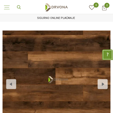
0
0
SIGURNO ONLINE PLAĆANJE