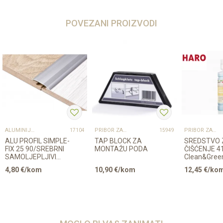
POVEZANI PROIZVODI
ALUMINIJSKI PROFILI
PRIBOR ZA UGRADNJU PODOVA – SVE NA JEDNOM MJESTU
PRIBOR ZA UGRADNJU PODOVA – SVE NA JEDNOM MJESTU
17104
15949
ALU PROFIL SIMPLE-
TAP BLOCK ZA
SREDSTVO 
FIX 25 90/SREBRNI
MONTAŽU PODA
ČIŠĆENJE 4
SAMOLJEPLJIVI
Clean&Gree
PRIJELAZNI
Regular LA
4,80
€/kom
10,90
€/kom
12,45
€/ko
ZAOBLJENI 28mm
500ml