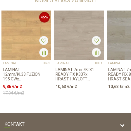
MOGLO BI VAS ZANIMATI
45
%
LAMINAT
LAMINAT
LAMINAT
8863
8881
LAMINAT
LAMINAT 7mm/Kl.31
LAMINAT 7mm/Kl.31
12mm/Kl.33 FUZION
READY FIX K337x
READY FIX 
195 CWx
HRAST HAYLOFT
HRAST SEA
CASTLEWOOD
p=2,4672 m2
p=2,4672 m
9,86
€/m2
10,63
€/m2
10,63
€/m2
p=1,51 m2
17,94
€/m2
KONTAKT