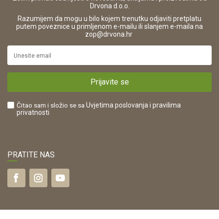
Drvona d.o.o.
Pravo na odustajanje i jednostrani raskid ugovora
ŠIFRA DJELATNOSTI:
Razumijem da mogu u bilo kojem trenutku odjaviti pretplatu
Reklamacije
16280
putem poveznice u primljenom e-mailu ili slanjem e-maila na
.
zop@drvona.hr
Isporuka
URL:
Povrat novca
https://www.drvona.hr/
Plaćanje karticama
POREZNI BROJ:
Kako kupiti?
HR42821181683
Prijavite se
Što dobivam registracijom?
Čitao sam i složio se sa
Uvjetima poslovanja
i pravilima
privatnosti
PRATITE NAS