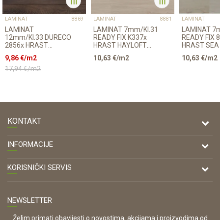
LAMINAT
LAMINAT
LAMINAT
8869
8881
LAMINAT
LAMINAT 7mm/Kl.31
LAMINAT 7mm/Kl.31
12mm/Kl.33 DURECO
READY FIX K337x
READY FIX 
2856x HRAST
HRAST HAYLOFT
HRAST SEA
COCOA p=1,507 m2
p=2,4672 m2
p=2,4672 m
9,86
€/m2
10,63
€/m2
10,63
€/m2
17,94
€/m2
KONTAKT
DRVONA D.O.O.
INFORMACIJE
Antuna Mihanovića 7,
47000 Karlovac
O nama
KORISNIČKI SERVIS
Kontakt
TELEFON
Opći uvjeti poslovanja
Tel: 00 385 47 646 044
Prodajna mjesta
NEWSLETTER
Zaštita privatnosti i osobnih podataka
OIB:
Korištenje kolačića
42821181683
Želim primati obavijesti o novostima, akcijama i proizvodima od