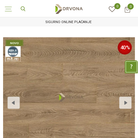
0
0
SIGURNO ONLINE PLAĆANJE
40
%