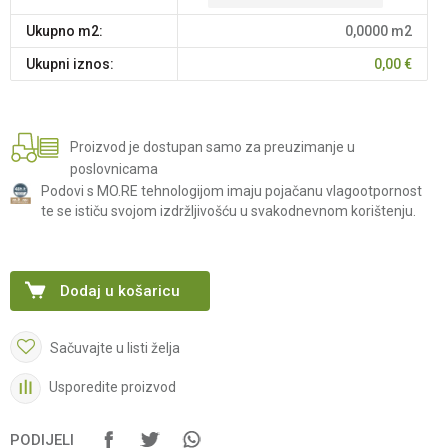
Ukupno m2:
0,0000
m2
Ukupni iznos:
0,00
€
Proizvod je dostupan samo za preuzimanje u
poslovnicama
Podovi s MO.RE tehnologijom imaju pojačanu vlagootpornost
te se ističu svojom izdržljivošću u svakodnevnom korištenju.
Dodaj u košaricu
Sačuvajte u listi želja
Usporedite proizvod
PODIJELI