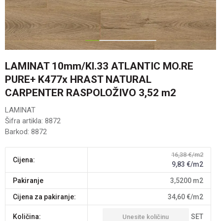
1
2
3
4
LAMINAT 10mm/Kl.33 ATLANTIC MO.RE
PURE+ K477x HRAST NATURAL
CARPENTER RASPOLOŽIVO 3,52 m2
LAMINAT
Šifra artikla:
8872
Barkod:
8872
16,38
€/m2
Cijena:
9,83
€/m2
pakiranje
3,5200
m2
Cijena za pakiranje:
34,60
€/m2
SET
Količina: