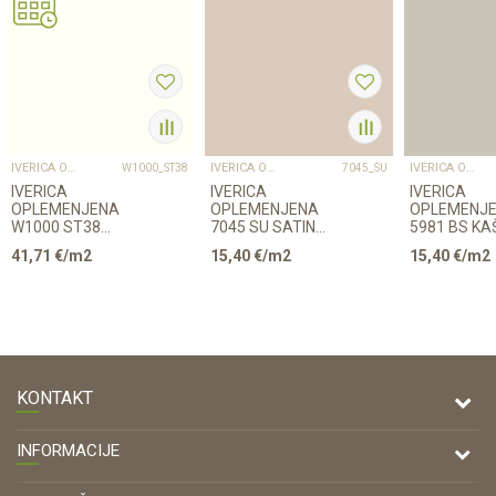
IVERICA OPLEMENJENA
IVERICA OPLEMENJENA
IVERICA OPLEMENJENA
W1000_ST38
7045_SU
IVERICA
IVERICA
IVERICA
OPLEMENJENA
OPLEMENJENA
OPLEMENJ
W1000 ST38
7045 SU SATIN
5981 BS KA
18,6/2800/2070mm
18/2800/2070mm
18/2800/2
41,71
€/m2
15,40
€/m2
15,40
€/m2
EGGER
KONTAKT
DRVONA D.O.O.
INFORMACIJE
Antuna Mihanovića 7,
47000 Karlovac