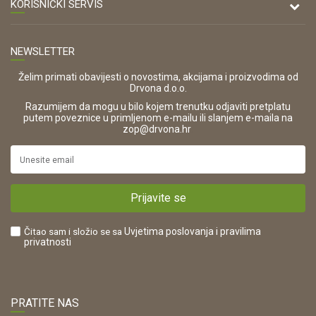
O nama
KORISNIČKI SERVIS
Kontakt
TELEFON
Opći uvjeti poslovanja
Tel: 00 385 47 646 044
Prodajna mjesta
NEWSLETTER
Zaštita privatnosti i osobnih podataka
OIB:
Korištenje kolačića
42821181683
Želim primati obavijesti o novostima, akcijama i proizvodima od
Drvona d.o.o.
Pravo na odustajanje i jednostrani raskid ugovora
ŠIFRA DJELATNOSTI:
Razumijem da mogu u bilo kojem trenutku odjaviti pretplatu
Reklamacije
16280
putem poveznice u primljenom e-mailu ili slanjem e-maila na
.
zop@drvona.hr
Isporuka
URL:
Povrat novca
https://www.drvona.hr/
Plaćanje karticama
POREZNI BROJ:
Kako kupiti?
HR42821181683
Prijavite se
Što dobivam registracijom?
Čitao sam i složio se sa
Uvjetima poslovanja
i pravilima
privatnosti
PRATITE NAS