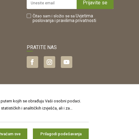
Prijavite se
Uvjetima
Čitao sam i složio se sa
poslovanja
i pravilima privatnosti
PRATITE NAS
je putem kojih se obrađuju Vaši osobni podaci.
sti
, a o kolačićima i drugim tehnologijama u
jamčiti točnost svih informacija. Svi
jte više i ažurirajte svoje postavke˝. Privolu
i u svakom prodajnom skladištu.
ihvaćam sve
Prilagodi podešavanja