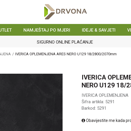
UTLET
NAMJEŠTAJ PO MJERI
IDEJE & SAVJETI
V
SIGURNO ONLINE PLAĆANJE
ENJENA
IVERICA OPLEMENJENA ARES NERO U129 18/2800/2070mm
IVERICA OPLEM
NERO U129 18/
IVERICA OPLEMENJENA
Šifra artikla:
5291
Barkod:
5291
Obavijestite me kada pr