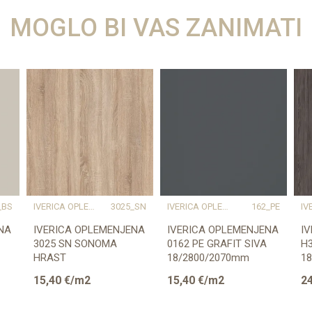
MOGLO BI VAS ZANIMATI
_BS
IVERICA OPLEMENJENA
3025_SN
IVERICA OPLEMENJENA
162_PE
NA
IVERICA OPLEMENJENA
IVERICA OPLEMENJENA
I
3025 SN SONOMA
0162 PE GRAFIT SIVA
H3
HRAST
18/2800/2070mm
1
18/2800/2070mm
E
15,40
€/m2
15,40
€/m2
24