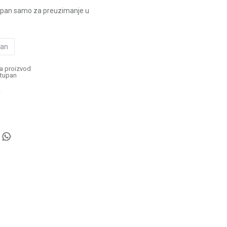
upan samo za preuzimanje u
pan
a proizvod
tupan
a