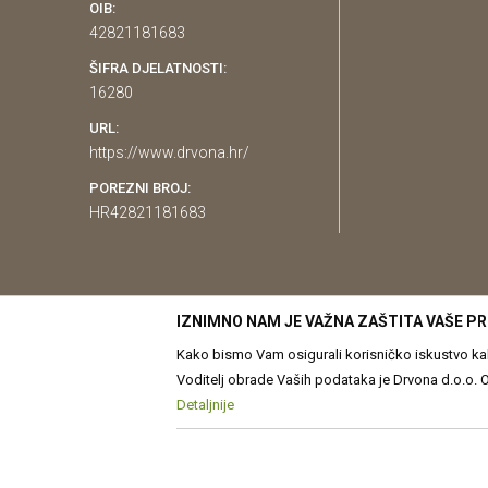
OIB:
42821181683
ŠIFRA DJELATNOSTI:
16280
URL:
https://www.drvona.hr/
POREZNI BROJ:
HR42821181683
IZNIMNO NAM JE VAŽNA ZAŠTITA VAŠE PR
Kako bismo Vam osigurali korisničko iskustvo kakv
Voditelj obrade Vaših podataka je Drvona d.o.o. Obrada Vaših osobnih p
prilagođavanje sadržaja Vama. Više o podacima k
Detaljnije
Nastojimo biti što precizniji u opis
Pravilima o korištenju kolačića
Kolačiće u bilo koj
proizvodi prikazani na web str
možete u bilo kojem trenutku povući bez negativn