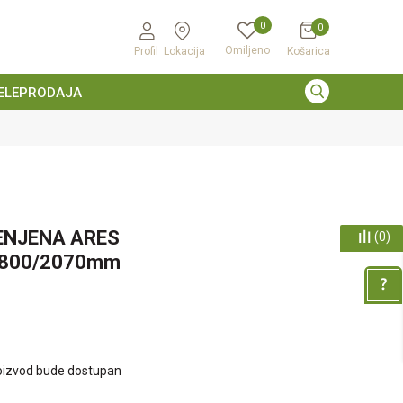
0
0
Omiljeno
Profil
Lokacija
Košarica
ELEPRODAJA
ENJENA ARES
(
0
)
2800/2070mm
oizvod bude dostupan