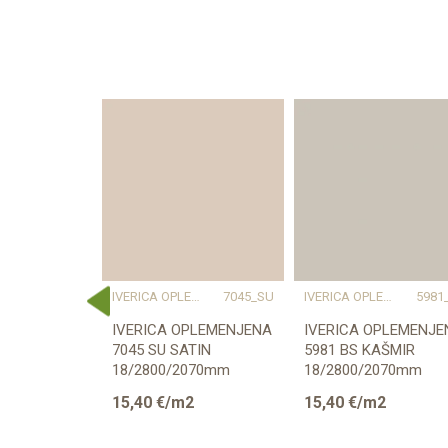
ERICA OPLEMENJENA
IVERICA OPLEMENJENA
7045_SU
IVERICA OPLEMENJENA
5981
W1000_ST38
IVERICA OPLEMENJENA
IVERICA OPLEMENJE
ENA
7045 SU SATIN
5981 BS KAŠMIR
8
18/2800/2070mm
18/2800/2070mm
/2070mm
2
15,40
€/m2
15,40
€/m2