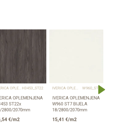
IVERICA OPLEMENJENA
H3453_ST22
IVERICA OPLEMENJENA
W960_ST7
IV
VERICA OPLEMENJENA
IVERICA OPLEMENJENA
IVERICA O
453 ST22x
W960 ST7 BIJELA
W960 SM B
8/2800/2070mm
18/2800/2070mm
18/2800/2
GGER
EGGER
EGGER
,54
€/m2
15,41
€/m2
15,41
€/m