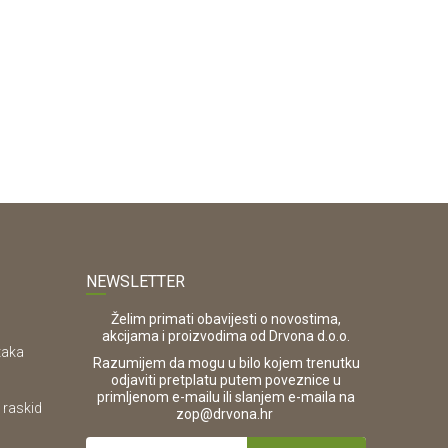
NEWSLETTER
Želim primati obavijesti o novostima,
akcijama i proizvodima od Drvona d.o.o.
taka
Razumijem da mogu u bilo kojem trenutku
odjaviti pretplatu putem poveznice u
primljenom e-mailu ili slanjem e-maila na
 raskid
.
zop@drvona.hr