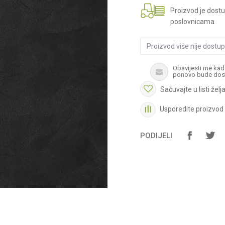
Proizvod je dost
poslovnicama
Proizvod više nije dostu
Obavijesti me kad
ponovo bude dos
Sačuvajte u listi želj
Usporedite proizvod
PODIJELI