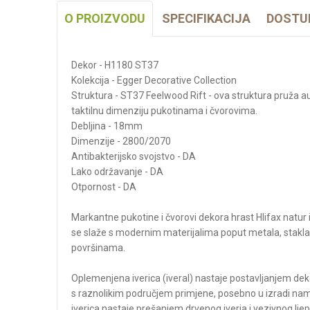
O PROIZVODU
SPECIFIKACIJA
DOSTU
Dekor - H1180 ST37
Kolekcija - Egger Decorative Collection
Struktura - ST37 Feelwood Rift - ova struktura pruža a
taktilnu dimenziju pukotinama i čvorovima.
Debljina - 18mm
Dimenzije - 2800/2070
Antibakterijsko svojstvo - DA
Lako održavanje - DA
Otpornost - DA
Markantne pukotine i čvorovi dekora hrast Hlifax natur i
se slaže s modernim materijalima poput metala, stakla 
površinama.
Oplemenjena iverica (iveral) nastaje postavljanjem dek
s raznolikim područjem primjene, posebno u izradi namj
iverica nastaje prešanjem drvenog iverja i vezivnog lj