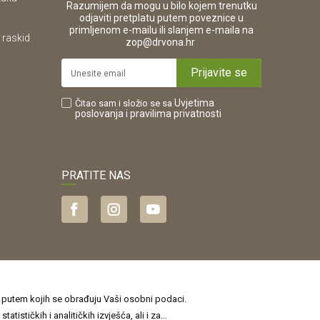
Razumijem da mogu u bilo kojem trenutku
odjaviti pretplatu putem poveznice u
primljenom e-mailu ili slanjem e-maila na
 raskid
.
zop@drvona.hr
Prijavite se
Uvjetima
Čitao sam i složio se sa
poslovanja
i pravilima privatnosti
PRATITE NAS
je putem kojih se obrađuju Vaši osobni podaci.