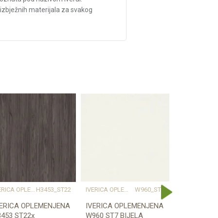
eizbježnih materijala za svakog
IVERICA OPLEMENJENA
H3453_ST22
IVERICA OPLEMENJENA
W960_ST7
IV
VERICA OPLEMENJENA
IVERICA OPLEMENJENA
IVERICA O
453 ST22x
W960 ST7 BIJELA
W960 SM B