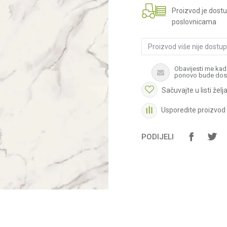
Proizvod je dost
poslovnicama
Proizvod više nije dostu
Obavijesti me kad
ponovo bude dos
Sačuvajte u listi želj
Usporedite proizvod
PODIJELI