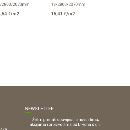
8/2800/2070mm
18/2800/2070mm
18/2800/2
GGER
EGGER
EGGER
,54
€/m2
15,41
€/m2
15,41
€/m
NEWSLETTER
Želim primati obavijesti o novostima,
akcijama i proizvodima od Drvona d.o.o.
taka