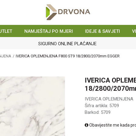
UTLET
NAMJEŠTAJ PO MJERI
IDEJE & SAVJETI
V
SIGURNO ONLINE PLAĆANJE
ENJENA
IVERICA OPLEMENJENA F800 ST9 18/2800/2070mm EGGER
IVERICA OPLEM
18/2800/2070m
IVERICA OPLEMENJENA
Šifra artikla:
5709
Barkod:
5709
Obavijestite me kada pr