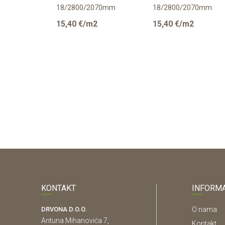
8
18/2800/2070mm
18/2800/2070mm
/2070mm
2
15,40
€/m2
15,40
€/m2
KONTAKT
INFORMA
DRVONA D.O.O.
O nama
Antuna Mihanovića 7,
Kontakt