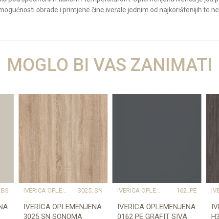
 mogućnosti obrade i primjene čine iverale jednim od najkorištenijih te n
Vrijednost
MOGLO BI VAS ZANIMATI
IVERICA OPLEMENJENA
12.78 kg
18
natur, pločice/kamen
Prešano drvo
2800
2070
EGGER
_BS
IVERICA OPLEMENJENA
3025_SN
IVERICA OPLEMENJENA
162_PE
NA
IVERICA OPLEMENJENA
IVERICA OPLEMENJENA
I
3025 SN SONOMA
0162 PE GRAFIT SIVA
H3