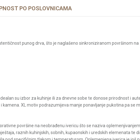
PNOST PO POSLOVNICAMA
utentičnost punog drva, što je naglašeno sinkroniziranom površinom na 
dealan su izbor za kuhinje ili za dnevne sobe te donose prirodnost i auten
i kamena. XL motiv podrazumijeva manje ponavljanje pukotina pa se može
orativne površine na neobrađenu ivericu što se naziva oplemenjivanjem. 
eštaja, raznih kuhinjskih, sobnih, kupaonskih i uredskih elemenata te d
epila pod specifičnim tlakom i temperaturom. Oplemenjena iverica je još 