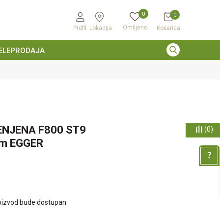
0
0
Omiljeno
Profil
Lokacija
Košarica
ELEPRODAJA
ENJENA F800 ST9
(
0
)
m EGGER
oizvod bude dostupan