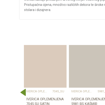
Pristupačna cijena, mnoštvo različitih dekora te široke
stolara i dizajnera.
Karakteristika
Kategorija
Težina specifikacija
Debljina/Visina (mm)
Dekor
Vrsta materijala
Dužina (mm)
Širina (mm)
Naziv proizvođača
ERICA OPLEMENJENA
IVERICA OPLEMENJENA
7045_SU
IVERICA OPLEMENJENA
5981
W1000_ST38
IVERICA OPLEMENJENA
IVERICA OPLEMENJE
ENA
7045 SU SATIN
5981 BS KAŠMIR