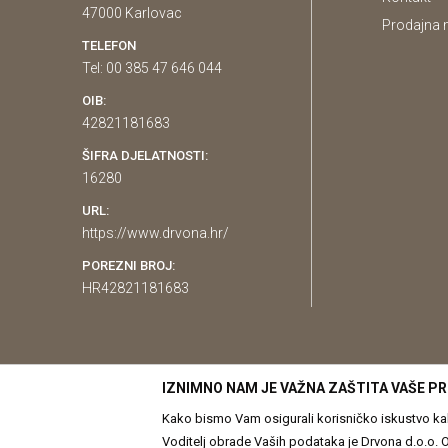
47000 Karlovac
Prodajna 
TELEFON
Tel: 00 385 47 646 044
OIB:
42821181683
ŠIFRA DJELATNOSTI:
16280
URL:
https://www.drvona.hr/
POREZNI BROJ:
HR42821181683
IZNIMNO NAM JE VAŽNA ZAŠTITA VAŠE PR
Kako bismo Vam osigurali korisničko iskustvo kakv
Voditelj obrade Vaših podataka je Drvona d.o.o. Obrada Vaših osobnih p