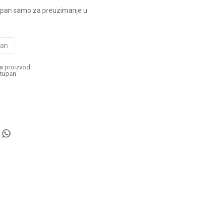
upan samo za preuzimanje u
pan
a proizvod
tupan
a