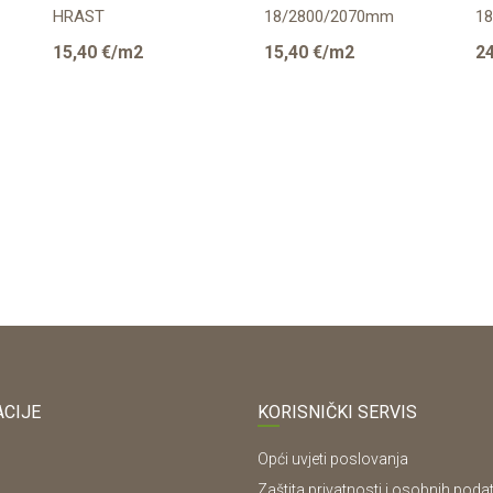
HRAST
18/2800/2070mm
1
18/2800/2070mm
E
15,40
€/m2
15,40
€/m2
24
CIJE
KORISNIČKI SERVIS
Opći uvjeti poslovanja
Zaštita privatnosti i osobnih poda