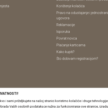
mjesta
Korištenje kolačića
Pravo na odustajanje i jednostrani
ugovora
Reklamacije
Isporuka
Povrat novca
Plaćanje karticama
Kako kupiti?
Što dobivam registracijom?
IVATNOSTI!
o i sami priželjkujete na našoj stranici koristimo kolačiće i druge tehnologi
odataka je nužna za funkcioniranje ove stranice, izradu statističkih i analitičkih izvješća, ali i za