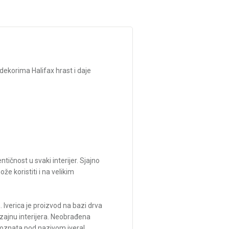
dekorima Halifax hrast i daje
tičnost u svaki interijer. Sjajno
 koristiti i na velikim
Iverica je proizvod na bazi drva
izajnu interijera. Neobrađena
poznata pod nazivom iveral.