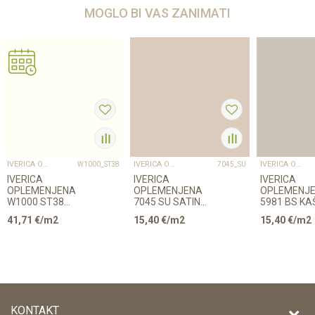
MOGLO BI VAS ZANIMATI
IVERICA OPLEMENJENA
IVERICA OPLEMENJENA
IVERICA OPLEMENJENA
W1000_ST38
7045_SU
IVERICA
IVERICA
IVERICA
OPLEMENJENA
OPLEMENJENA
OPLEMENJ
W1000 ST38
7045 SU SATIN
5981 BS KA
18,6/2800/2070mm
18/2800/2070mm
18/2800/2
41,71
€/m2
15,40
€/m2
15,40
€/m2
EGGER
KONTAKT