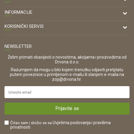
DRVONA D.O.O.
INFORMACIJE
Antuna Mihanovića 7,
47000 Karlovac
O nama
KORISNIČKI SERVIS
Kontakt
TELEFON
Opći uvjeti poslovanja
Tel: 00 385 47 646 044
Prodajna mjesta
NEWSLETTER
Zaštita privatnosti i osobnih podataka
OIB:
Korištenje kolačića
42821181683
Želim primati obavijesti o novostima, akcijama i proizvodima od
Drvona d.o.o.
Pravo na odustajanje i jednostrani raskid ugovora
ŠIFRA DJELATNOSTI:
Razumijem da mogu u bilo kojem trenutku odjaviti pretplatu
Reklamacije
16280
putem poveznice u primljenom e-mailu ili slanjem e-maila na
.
zop@drvona.hr
Isporuka
URL:
Povrat novca
https://www.drvona.hr/
Plaćanje karticama
POREZNI BROJ:
Kako kupiti?
HR42821181683
Prijavite se
Što dobivam registracijom?
Čitao sam i složio se sa
Uvjetima poslovanja
i pravilima
privatnosti