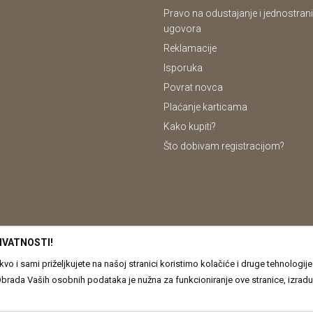
Pravo na odustajanje i jednostrani
ugovora
Reklamacije
Isporuka
Povrat novca
Plaćanje karticama
Kako kupiti?
Što dobivam registracijom?
IVATNOSTI!
o i sami priželjkujete na našoj stranici koristimo kolačiće i druge tehnologi
odataka je nužna za funkcioniranje ove stranice, izradu statističkih i analitičkih izvješća, ali i za
oje obrađujemo kao i o Vašim pravima pročitajte u našim
Pravilima o privatno
em trenutku možete ponovno ažurirati. Ukoliko Vas zanima više kliknite na ˝Sazna