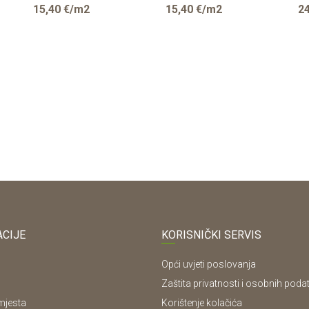
18/2800/2070mm
E
15,40
€/m2
15,40
€/m2
24
CIJE
KORISNIČKI SERVIS
Opći uvjeti poslovanja
Zaštita privatnosti i osobnih poda
mjesta
Korištenje kolačića