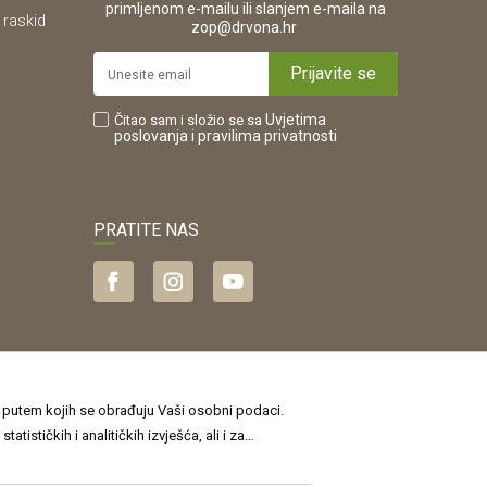
primljenom e-mailu ili slanjem e-maila na
 raskid
.
zop@drvona.hr
Prijavite se
Uvjetima
Čitao sam i složio se sa
poslovanja
i pravilima privatnosti
PRATITE NAS
je putem kojih se obrađuju Vaši osobni podaci.
sti
, a o kolačićima i drugim tehnologijama u
jte više i ažurirajte svoje postavke˝. Privolu