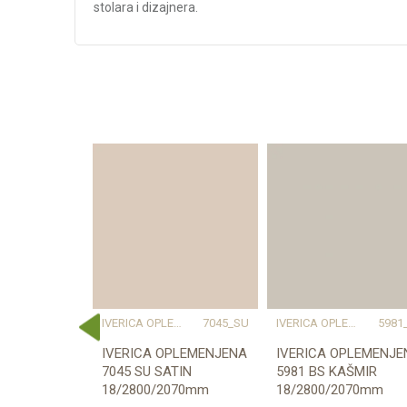
stolara i dizajnera.
Karakteristika
Kategorija
Težina specifikacija
Debljina/Visina (mm)
Dekor
Vrsta materijala
Dužina (mm)
Širina (mm)
Naziv proizvođača
ERICA OPLEMENJENA
IVERICA OPLEMENJENA
7045_SU
IVERICA OPLEMENJENA
5981
W1000_ST38
IVERICA OPLEMENJENA
IVERICA OPLEMENJE
ENA
7045 SU SATIN
5981 BS KAŠMIR
8
18/2800/2070mm
18/2800/2070mm