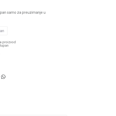
upan samo za preuzimanje u
pan
a proizvod
tupan
a