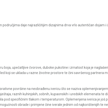
m područjima daje najrazličitijim dizajnima drva vrlo autentičan dojam i i
igru boja, upečatljive čvorove, duboke pukotine i zrnatost koja je naglaše
zgled koji se uklada u razne životne prostore te čini savršenog partner
orativne površine na neobrađenu ivericu što se naziva oplemenjivanjem. 
eštaja, raznih kuhinjskih, sobnih, kupaonskih i uredskih elemenata te d
epila pod specifičnim tlakom i temperaturom. Oplemenjena iverica je još 
 mogućnosti obrade i primjene čine iverale jednim od najkorištenijih te n