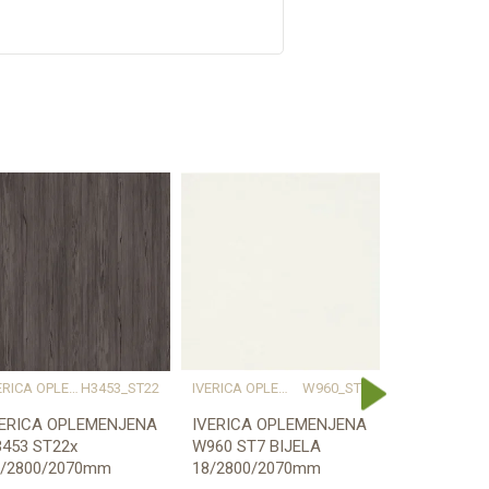
IVERICA OPLEMENJENA
H3453_ST22
IVERICA OPLEMENJENA
W960_ST7
IV
VERICA OPLEMENJENA
IVERICA OPLEMENJENA
IVERICA O
453 ST22x
W960 ST7 BIJELA
W960 SM B
8/2800/2070mm
18/2800/2070mm
18/2800/2