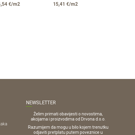
GGER
EGGER
EGGER
,54
€/m2
15,41
€/m2
15,41
€/m
NEWSLETTER
Želim primati obavijesti o novostima,
akcijama i proizvodima od Drvona d.o.o.
taka
Razumijem da mogu u bilo kojem trenutku
odjaviti pretplatu putem poveznice u