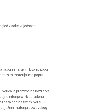
zgled visoke vrijednosti.
na i ispunjena sivim kitom. Zbog
a modernim materijalima poput
Iverica je proizvod na bazi drva
izajnu interijera. Neobrađena
poznata pod nazivom iveral.
eizbježnih materijala za svakog