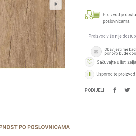
Proizvod je dost
poslovnicama
Proizvod više nije dostu
Obavijesti me kad
ponovo bude dos
Sačuvajte u listi želj
Usporedite proizvod
PODIJELI
PNOST PO POSLOVNICAMA