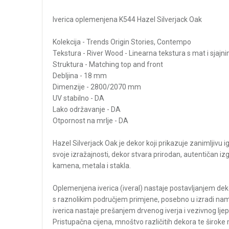
Iverica oplemenjena K544 Hazel Silverjack Oak
Kolekcija - Trends Origin Stories, Contempo
Tekstura - River Wood - Linearna tekstura s mat i sjajni
Struktura - Matching top and front
Debljina - 18 mm
Dimenzije - 2800/2070 mm
UV stabilno - DA
Lako održavanje - DA
Otpornost na mrlje - DA
Hazel Silverjack Oak je dekor koji prikazuje zanimljivu 
svoje izražajnosti, dekor stvara prirodan, autentičan i
kamena, metala i stakla.
Oplemenjena iverica (iveral) nastaje postavljanjem dek
s raznolikim područjem primjene, posebno u izradi namj
iverica nastaje prešanjem drvenog iverja i vezivnog lj
Pristupačna cijena, mnoštvo različitih dekora te široke