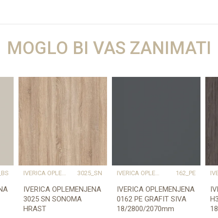
Vrijednost
MOGLO BI VAS ZANIMATI
IVERICA OPLEMENJENA
12.78 kg
18
natur
Prešano drvo
2800
2070
Kronospan
_BS
IVERICA OPLEMENJENA
3025_SN
IVERICA OPLEMENJENA
162_PE
NA
IVERICA OPLEMENJENA
IVERICA OPLEMENJENA
I
3025 SN SONOMA
0162 PE GRAFIT SIVA
H3
HRAST
18/2800/2070mm
1