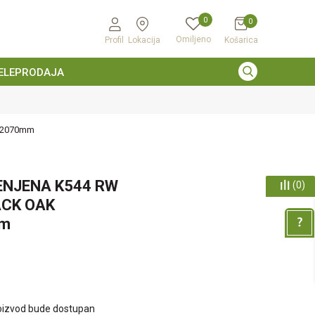
0
0
Omiljeno
Profil
Lokacija
Košarica
ELEPRODAJA
/2070mm
ENJENA K544 RW
(
0
)
ACK OAK
mm
oizvod bude dostupan