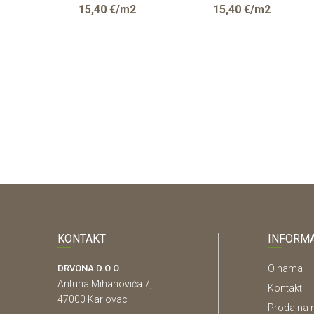
/2070mm
2
15,40
€/m2
15,40
€/m2
KONTAKT
INFORMA
DRVONA D.O.O.
O nama
Antuna Mihanovića 7,
Kontakt
47000 Karlovac
Prodajna 