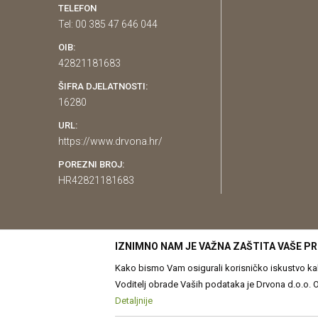
TELEFON
Tel: 00 385 47 646 044
OIB:
42821181683
ŠIFRA DJELATNOSTI:
16280
URL:
https://www.drvona.hr/
POREZNI BROJ:
HR42821181683
IZNIMNO NAM JE VAŽNA ZAŠTITA VAŠE PR
Kako bismo Vam osigurali korisničko iskustvo kakv
Voditelj obrade Vaših podataka je Drvona d.o.o. Obrada Vaših osobnih p
prilagođavanje sadržaja Vama. Više o podacima k
Detaljnije
Pravilima o korištenju kolačića
Kolačiće u bilo koj