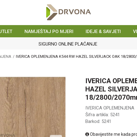
UTLET
NAMJEŠTAJ PO MJERI
IDEJE & SAVJETI
V
SIGURNO ONLINE PLAĆANJE
ENJENA
IVERICA OPLEMENJENA K544 RW HAZEL SILVERJACK OAK 18/2800
IVERICA OPLEM
HAZEL SILVERJ
18/2800/2070
IVERICA OPLEMENJENA
Šifra artikla:
5241
Barkod:
5241
Obavijestite me kada pr