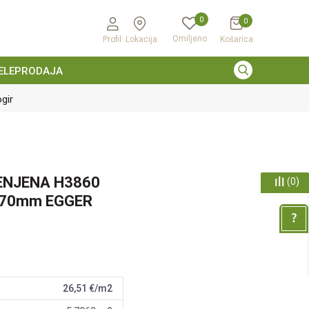
0
0
Omiljeno
Profil
Lokacija
Košarica
ELEPRODAJA
gir
ENJENA H3860
(
0
)
070mm EGGER
26,51
€/m2