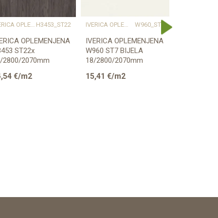
IVERICA OPLEMENJENA
H3453_ST22
IVERICA OPLEMENJENA
W960_ST7
IV
VERICA OPLEMENJENA
IVERICA OPLEMENJENA
IVERICA O
453 ST22x
W960 ST7 BIJELA
W960 SM B
8/2800/2070mm
18/2800/2070mm
18/2800/2
GGER
EGGER
EGGER
,54
€/m2
15,41
€/m2
15,41
€/m