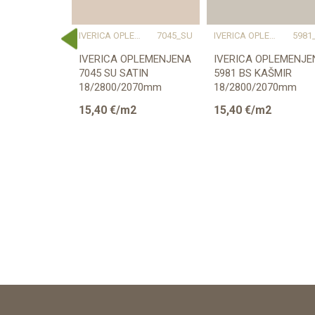
ERICA OPLEMENJENA
IVERICA OPLEMENJENA
7045_SU
IVERICA OPLEMENJENA
5981
W1000_ST38
IVERICA OPLEMENJENA
IVERICA OPLEMENJE
ENA
7045 SU SATIN
5981 BS KAŠMIR
8
18/2800/2070mm
18/2800/2070mm
/2070mm
2
15,40
€/m2
15,40
€/m2