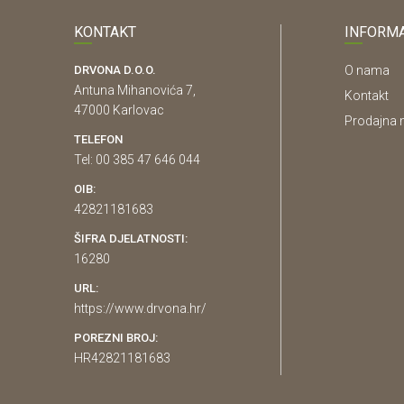
KONTAKT
INFORMA
DRVONA D.O.O.
O nama
Antuna Mihanovića 7,
Kontakt
47000 Karlovac
Prodajna 
TELEFON
Tel: 00 385 47 646 044
OIB:
42821181683
ŠIFRA DJELATNOSTI:
16280
URL:
https://www.drvona.hr/
POREZNI BROJ:
HR42821181683