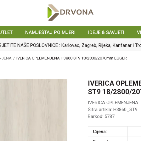
UTLET
NAMJEŠTAJ PO MJERI
IDEJE & SAVJETI
V
JETITE NAŠE POSLOVNICE : Karlovac, Zagreb, Rijeka, Kanfanar i Tro
ENJENA
IVERICA OPLEMENJENA H3860 ST9 18/2800/2070mm EGGER
IVERICA OPLEM
ST9 18/2800/2
IVERICA OPLEMENJENA
Šifra artikla:
H3860_ST9
Barkod:
5787
Cijena: