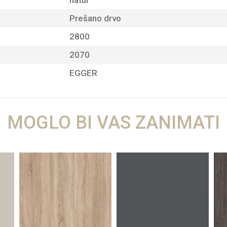
natur
Prešano drvo
2800
2070
EGGER
MOGLO BI VAS ZANIMATI