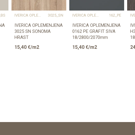
_BS
IVERICA OPLEMENJENA
3025_SN
IVERICA OPLEMENJENA
162_PE
NA
IVERICA OPLEMENJENA
IVERICA OPLEMENJENA
I
3025 SN SONOMA
0162 PE GRAFIT SIVA
H3
HRAST
18/2800/2070mm
1
18/2800/2070mm
E
15,40
€/m2
15,40
€/m2
24