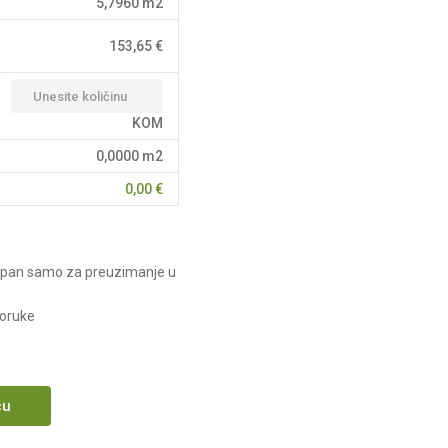
5,7960
m2
153,65
€
KOM
0,0000
m2
0,00
€
upan samo za preuzimanje u
poruke
cu