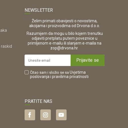
NEWSLETTER
Želim primati obavijesti o novostima,
akcijama i proizvodima od Drvona d.o.o.
taka
Razumijem da mogu u bilo kojem trenutku
odjaviti pretplatu putem poveznice u
primljenom e-mailu ili slanjem e-maila na
 raskid
.
zop@drvona.hr
Prijavite se
Uvjetima
Čitao sam i složio se sa
poslovanja
i pravilima privatnosti
PRATITE NAS