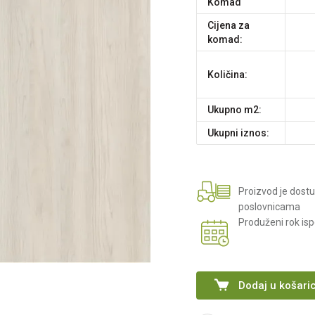
komad
Cijena za
komad:
Količina:
Ukupno m2:
Ukupni iznos:
Proizvod je dost
poslovnicama
Produženi rok is
Dodaj u košari