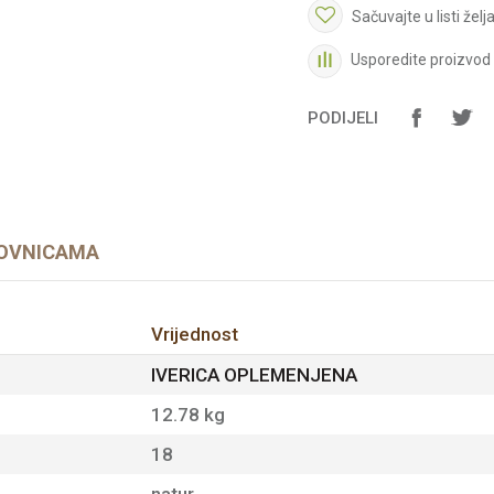
Sačuvajte u listi želj
Usporedite proizvod
PODIJELI
OVNICAMA
Vrijednost
IVERICA OPLEMENJENA
12.78 kg
18