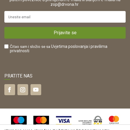
.
zop@drvona.hr
Isporuka
URL:
Povrat novca
https://www.drvona.hr/
Plaćanje karticama
POREZNI BROJ:
Kako kupiti?
HR42821181683
Prijavite se
Što dobivam registracijom?
Čitao sam i složio se sa
Uvjetima poslovanja
i pravilima
privatnosti
PRATITE NAS