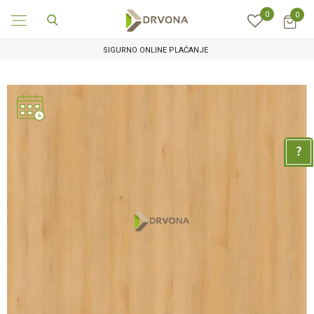
0
0
SIGURNO ONLINE PLAĆANJE