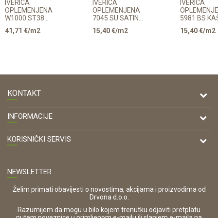
IVERICA
IVERICA
IVERICA
OPLEMENJENA
OPLEMENJENA
OPLEMENJ
W1000 ST38
7045 SU SATIN
5981 BS KA
18,6/2800/2070mm
18/2800/2070mm
18/2800/2
41,71
€/m2
15,40
€/m2
15,40
€/m2
EGGER
KONTAKT
DRVONA D.O.O.
INFORMACIJE
Antuna Mihanovića 7,
47000 Karlovac
O nama
KORISNIČKI SERVIS
Kontakt
TELEFON
Opći uvjeti poslovanja
Tel: 00 385 47 646 044
Prodajna mjesta
NEWSLETTER
Zaštita privatnosti i osobnih podataka
OIB:
Korištenje kolačića
42821181683
Želim primati obavijesti o novostima, akcijama i proizvodima od
Drvona d.o.o.
Pravo na odustajanje i jednostrani raskid ugovora
ŠIFRA DJELATNOSTI:
Razumijem da mogu u bilo kojem trenutku odjaviti pretplatu
Reklamacije
16280
putem poveznice u primljenom e-mailu ili slanjem e-maila na