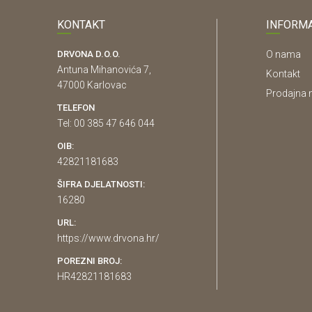
KONTAKT
INFORMA
DRVONA D.O.O.
O nama
Antuna Mihanovića 7,
Kontakt
47000 Karlovac
Prodajna 
TELEFON
Tel: 00 385 47 646 044
OIB:
42821181683
ŠIFRA DJELATNOSTI:
16280
URL:
https://www.drvona.hr/
POREZNI BROJ:
HR42821181683