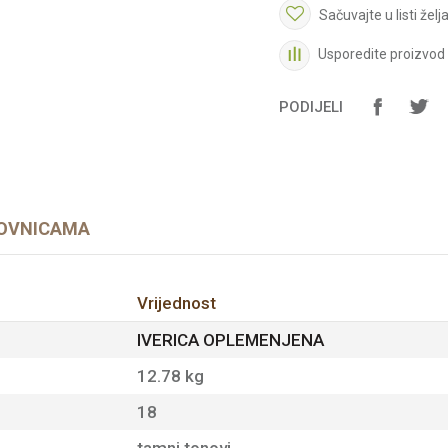
Sačuvajte u listi želj
Usporedite proizvod
PODIJELI
OVNICAMA
Vrijednost
IVERICA OPLEMENJENA
12.78 kg
18