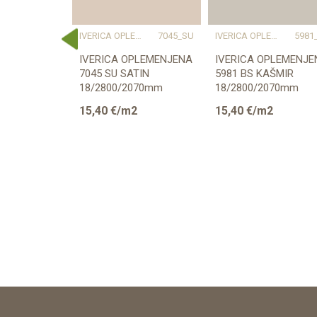
ERICA OPLEMENJENA
IVERICA OPLEMENJENA
7045_SU
IVERICA OPLEMENJENA
5981
W1000_ST38
IVERICA OPLEMENJENA
IVERICA OPLEMENJE
ENA
7045 SU SATIN
5981 BS KAŠMIR
8
18/2800/2070mm
18/2800/2070mm
/2070mm
2
15,40
€/m2
15,40
€/m2