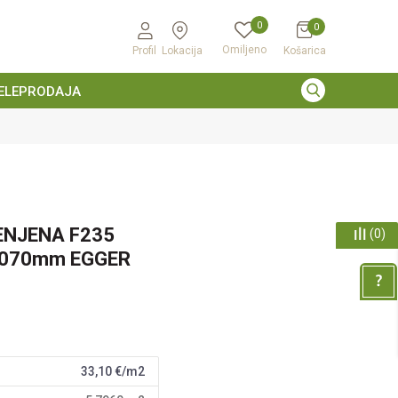
0
0
Omiljeno
Profil
Lokacija
Košarica
ELEPRODAJA
ENJENA F235
(
0
)
2070mm EGGER
33,10
€/m2