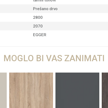
tamni tonovi
Prešano drvo
2800
2070
EGGER
MOGLO BI VAS ZANIMATI