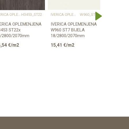
IVERICA OPLEMENJENA
H3453_ST22
IVERICA OPLEMENJENA
W960_ST7
IV
VERICA OPLEMENJENA
IVERICA OPLEMENJENA
IVERICA O
453 ST22x
W960 ST7 BIJELA
W960 SM B
8/2800/2070mm
18/2800/2070mm
18/2800/2
GGER
EGGER
EGGER
,54
€/m2
15,41
€/m2
15,41
€/m