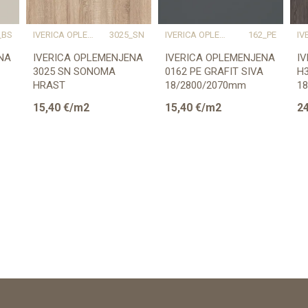
_BS
IVERICA OPLEMENJENA
3025_SN
IVERICA OPLEMENJENA
162_PE
NA
IVERICA OPLEMENJENA
IVERICA OPLEMENJENA
I
3025 SN SONOMA
0162 PE GRAFIT SIVA
H3
HRAST
18/2800/2070mm
1
18/2800/2070mm
E
15,40
€/m2
15,40
€/m2
24