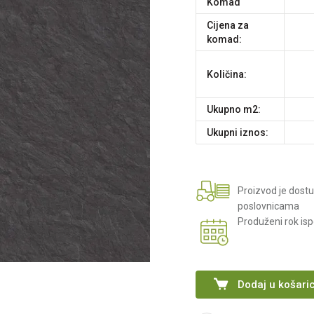
komad
Cijena za
komad:
Količina:
Ukupno m2:
Ukupni iznos:
Proizvod je dost
poslovnicama
Produženi rok is
Dodaj u košari