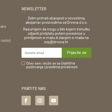
NEWSLETTER
Želim primati obavijesti o novostima,
akcijama i proizvodima od Drvona d.o.o.
taka
Razumijem da mogu u bilo kojem trenutku
odjaviti pretplatu putem poveznice u
primljenom e-mailu ili slanjem e-maila na
 raskid
.
zop@drvona.hr
Prijavite se
Uvjetima
Čitao sam i složio se sa
poslovanja
i pravilima privatnosti
PRATITE NAS