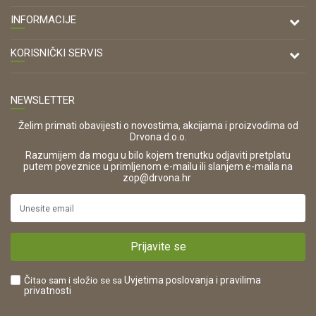
DRVONA D.O.O.
INFORMACIJE
Antuna Mihanovića 7,
47000 Karlovac
O nama
KORISNIČKI SERVIS
Kontakt
TELEFON
Opći uvjeti poslovanja
Tel: 00 385 47 646 044
Prodajna mjesta
NEWSLETTER
Zaštita privatnosti i osobnih podataka
OIB:
Korištenje kolačića
42821181683
Želim primati obavijesti o novostima, akcijama i proizvodima od
Drvona d.o.o.
Pravo na odustajanje i jednostrani raskid ugovora
ŠIFRA DJELATNOSTI:
Razumijem da mogu u bilo kojem trenutku odjaviti pretplatu
Reklamacije
16280
putem poveznice u primljenom e-mailu ili slanjem e-maila na
.
zop@drvona.hr
Isporuka
URL:
Povrat novca
https://www.drvona.hr/
Plaćanje karticama
POREZNI BROJ:
Kako kupiti?
HR42821181683
Prijavite se
Što dobivam registracijom?
Čitao sam i složio se sa
Uvjetima poslovanja
i pravilima
privatnosti