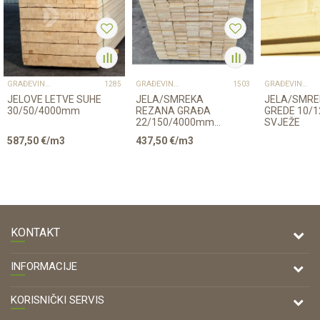
GRAĐEVINSKA ROBA
GRAĐEVINSKA ROBA
GRAĐEVINSKA ROBA
1285
1503
JELOVE LETVE SUHE
JELA/SMREKA
JELA/SMRE
30/50/4000mm
REZANA GRAĐA
GREDE 10/1
22/150/4000mm
SVJEŽE
III/V SUHO
587,50
€/m3
437,50
€/m3
KONTAKT
DRVONA D.O.O.
INFORMACIJE
Antuna Mihanovića 7,
47000 Karlovac
O nama
KORISNIČKI SERVIS
Kontakt
TELEFON