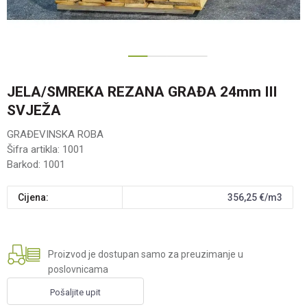
1
2
3
JELA/SMREKA REZANA GRAĐA 24mm III
SVJEŽA
GRAĐEVINSKA ROBA
Šifra artikla:
1001
Barkod:
1001
Cijena:
356,25
€/m3
Proizvod je dostupan samo za preuzimanje u
poslovnicama
Pošaljite upit