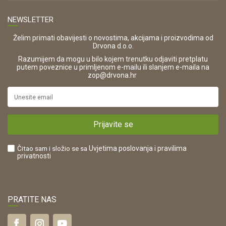
Opći uvjeti poslovanja
Tel: 00 385 47 646 044
Prodajna mjesta
NEWSLETTER
Zaštita privatnosti i osobnih podataka
OIB:
Korištenje kolačića
42821181683
Želim primati obavijesti o novostima, akcijama i proizvodima od
Drvona d.o.o.
Pravo na odustajanje i jednostrani raskid ugovora
ŠIFRA DJELATNOSTI:
Razumijem da mogu u bilo kojem trenutku odjaviti pretplatu
Reklamacije
16280
putem poveznice u primljenom e-mailu ili slanjem e-maila na
.
zop@drvona.hr
Isporuka
URL:
Povrat novca
https://www.drvona.hr/
Plaćanje karticama
POREZNI BROJ:
Kako kupiti?
HR42821181683
Prijavite se
Što dobivam registracijom?
Čitao sam i složio se sa
Uvjetima poslovanja
i pravilima
privatnosti
PRATITE NAS