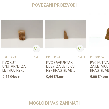
POVEZANI PROIZVODI
PRIBOR ZA UGRADNJU PODOVA – SVE NA JEDNOM MJESTU
PRIBOR ZA UGRADNJU PODOVA – SVE NA JEDNOM MJESTU
PRIBOR ZA UGRADNJU PODOVA – SVE NA JEDNOM MJESTU
15469
15471
PVC KUT
PVC ZAVRŠETAK
PVC KUT VA
UNUTARNJI ZA
LIJEVI ZA LETVICU
ZA LETVICU
LETVICU P27
P27 HRAST(DAB-
HRAST(DAB
HRAST(DAB-10)
10)
0,66
€/kom
0,66
€/kom
0,66
€/kom
MOGLO BI VAS ZANIMATI