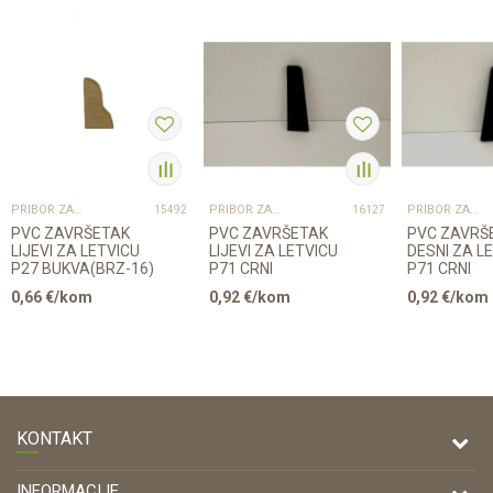
PRIBOR ZA UGRADNJU PODOVA – SVE NA JEDNOM MJESTU
PRIBOR ZA UGRADNJU PODOVA – SVE NA JEDNOM MJESTU
PRIBOR ZA UGRADNJU PODOVA – SVE NA JEDNOM MJESTU
15492
16127
PVC ZAVRŠETAK
PVC ZAVRŠETAK
PVC ZAVRŠ
LIJEVI ZA LETVICU
LIJEVI ZA LETVICU
DESNI ZA L
P27 BUKVA(BRZ-16)
P71 CRNI
P71 CRNI
0,66
€/kom
0,92
€/kom
0,92
€/kom
KONTAKT
DRVONA D.O.O.
INFORMACIJE