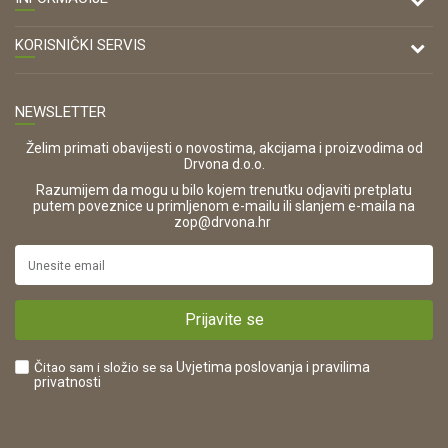
Antuna Mihanovića 7,
47000 Karlovac
O nama
KORISNIČKI SERVIS
Kontakt
TELEFON
Opći uvjeti poslovanja
Tel: 00 385 47 646 044
Prodajna mjesta
NEWSLETTER
Zaštita privatnosti i osobnih podataka
OIB:
Korištenje kolačića
42821181683
Želim primati obavijesti o novostima, akcijama i proizvodima od
Drvona d.o.o.
Pravo na odustajanje i jednostrani raskid ugovora
ŠIFRA DJELATNOSTI:
Razumijem da mogu u bilo kojem trenutku odjaviti pretplatu
Reklamacije
16280
putem poveznice u primljenom e-mailu ili slanjem e-maila na
.
zop@drvona.hr
Isporuka
URL:
Povrat novca
https://www.drvona.hr/
Plaćanje karticama
POREZNI BROJ:
Kako kupiti?
HR42821181683
Prijavite se
Što dobivam registracijom?
Čitao sam i složio se sa
Uvjetima poslovanja
i pravilima
privatnosti