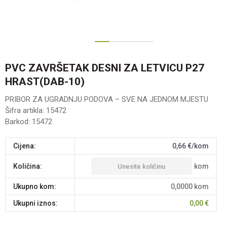
1
2
3
PVC ZAVRŠETAK DESNI ZA LETVICU P27
HRAST(DAB-10)
PRIBOR ZA UGRADNJU PODOVA – SVE NA JEDNOM MJESTU
Šifra artikla:
15472
Barkod:
15472
Cijena:
0,66
€/kom
kom
Količina:
Ukupno kom:
0,0000
kom
Ukupni iznos:
0,00
€