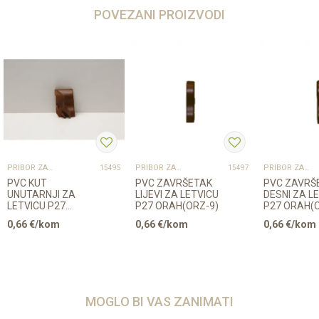
POVEZANI PROIZVODI
PRIBOR ZA UGRADNJU PODOVA – SVE NA JEDNOM MJESTU
PRIBOR ZA UGRADNJU PODOVA – SVE NA JEDNOM MJESTU
PRIBOR ZA UGRADNJU PODOVA – SVE NA JEDNOM MJESTU
15495
15497
PVC KUT
PVC ZAVRŠETAK
PVC ZAVRŠ
UNUTARNJI ZA
LIJEVI ZA LETVICU
DESNI ZA L
LETVICU P27
P27 ORAH(ORZ-9)
P27 ORAH(O
ORAH(ORZ-9)
0,66
€/kom
0,66
€/kom
0,66
€/kom
MOGLO BI VAS ZANIMATI