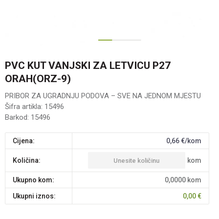
1
2
PVC KUT VANJSKI ZA LETVICU P27
ORAH(ORZ-9)
PRIBOR ZA UGRADNJU PODOVA – SVE NA JEDNOM MJESTU
Šifra artikla:
15496
Barkod:
15496
Cijena:
0,66
€/kom
kom
Količina:
Ukupno kom:
0,0000
kom
Ukupni iznos:
0,00
€