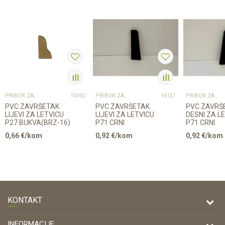
PRIBOR ZA UGRADNJU PODOVA – SVE NA JEDNOM MJESTU
PRIBOR ZA UGRADNJU PODOVA – SVE NA JEDNOM MJESTU
PRIBOR ZA UGRADNJU PODOVA – SVE NA JEDNOM MJESTU
15492
16127
PVC ZAVRŠETAK
PVC ZAVRŠETAK
PVC ZAVRŠ
LIJEVI ZA LETVICU
LIJEVI ZA LETVICU
DESNI ZA L
P27 BUKVA(BRZ-16)
P71 CRNI
P71 CRNI
0,66
€/kom
0,92
€/kom
0,92
€/kom
KONTAKT
DRVONA D.O.O.
INFORMACIJE