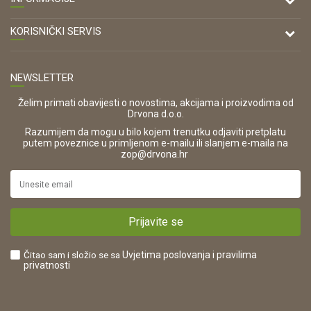
Antuna Mihanovića 7,
47000 Karlovac
O nama
KORISNIČKI SERVIS
Kontakt
TELEFON
Opći uvjeti poslovanja
Tel: 00 385 47 646 044
Prodajna mjesta
NEWSLETTER
Zaštita privatnosti i osobnih podataka
OIB:
Korištenje kolačića
42821181683
Želim primati obavijesti o novostima, akcijama i proizvodima od
Drvona d.o.o.
Pravo na odustajanje i jednostrani raskid ugovora
ŠIFRA DJELATNOSTI:
Razumijem da mogu u bilo kojem trenutku odjaviti pretplatu
Reklamacije
16280
putem poveznice u primljenom e-mailu ili slanjem e-maila na
.
zop@drvona.hr
Isporuka
URL:
Povrat novca
https://www.drvona.hr/
Plaćanje karticama
POREZNI BROJ:
Kako kupiti?
HR42821181683
Prijavite se
Što dobivam registracijom?
Čitao sam i složio se sa
Uvjetima poslovanja
i pravilima
privatnosti