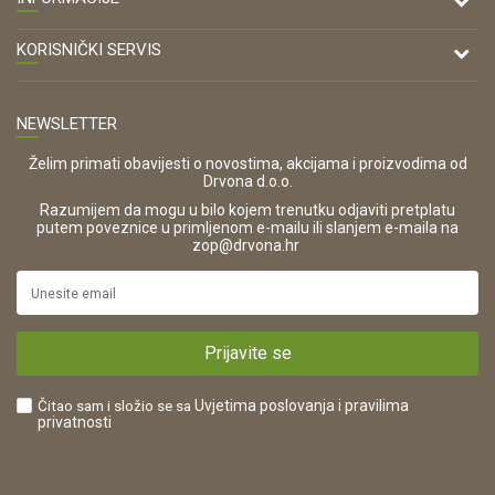
Antuna Mihanovića 7,
47000 Karlovac
O nama
KORISNIČKI SERVIS
Kontakt
TELEFON
Opći uvjeti poslovanja
Tel: 00 385 47 646 044
Prodajna mjesta
NEWSLETTER
Zaštita privatnosti i osobnih podataka
OIB:
Korištenje kolačića
42821181683
Želim primati obavijesti o novostima, akcijama i proizvodima od
Drvona d.o.o.
Pravo na odustajanje i jednostrani raskid ugovora
ŠIFRA DJELATNOSTI:
Razumijem da mogu u bilo kojem trenutku odjaviti pretplatu
Reklamacije
16280
putem poveznice u primljenom e-mailu ili slanjem e-maila na
.
zop@drvona.hr
Isporuka
URL:
Povrat novca
https://www.drvona.hr/
Plaćanje karticama
POREZNI BROJ:
Kako kupiti?
HR42821181683
Prijavite se
Što dobivam registracijom?
Čitao sam i složio se sa
Uvjetima poslovanja
i pravilima
privatnosti