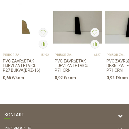
PRIBOR ZA UGRADNJU PODOVA – SVE NA JEDNOM MJESTU
PRIBOR ZA UGRADNJU PODOVA – SVE NA JEDNOM MJESTU
PRIBOR ZA UGRADNJU PODOVA – SVE NA JEDNOM MJESTU
15492
16127
PVC ZAVRŠETAK
PVC ZAVRŠETAK
PVC ZAVRŠ
LIJEVI ZA LETVICU
LIJEVI ZA LETVICU
DESNI ZA L
P27 BUKVA(BRZ-16)
P71 CRNI
P71 CRNI
0,66
€/kom
0,92
€/kom
0,92
€/kom
KONTAKT
DRVONA D.O.O.
INFORMACIJE