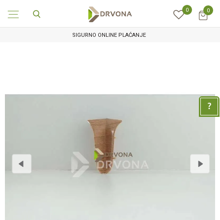
0
0
SIGURNO ONLINE PLAĆANJE