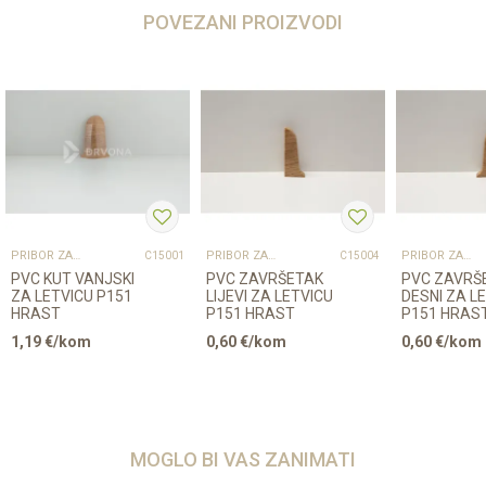
POVEZANI PROIZVODI
PRIBOR ZA UGRADNJU PODOVA – SVE NA JEDNOM MJESTU
PRIBOR ZA UGRADNJU PODOVA – SVE NA JEDNOM MJESTU
PRIBOR ZA UGRADNJU PODOVA – SVE NA JEDNOM MJESTU
C15001
C15004
PVC KUT VANJSKI
PVC ZAVRŠETAK
PVC ZAVRŠ
ZA LETVICU P151
LIJEVI ZA LETVICU
DESNI ZA L
HRAST
P151 HRAST
P151 HRAS
1,19
€/kom
0,60
€/kom
0,60
€/kom
MOGLO BI VAS ZANIMATI