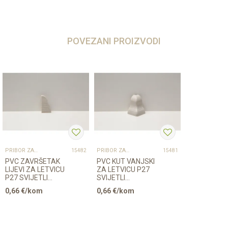
POVEZANI PROIZVODI
PRIBOR ZA UGRADNJU PODOVA – SVE NA JEDNOM MJESTU
PRIBOR ZA UGRADNJU PODOVA – SVE NA JEDNOM MJESTU
15482
15481
PVC ZAVRŠETAK
PVC KUT VANJSKI
LIJEVI ZA LETVICU
ZA LETVICU P27
P27 SVIJETLI
SVIJETLI
JASEN(JES-20)
JASEN(JES-20)
0,66
€/kom
0,66
€/kom