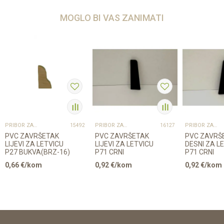
MOGLO BI VAS ZANIMATI
PRIBOR ZA UGRADNJU PODOVA – SVE NA JEDNOM MJESTU
PRIBOR ZA UGRADNJU PODOVA – SVE NA JEDNOM MJESTU
PRIBOR ZA UGRADNJU PODOVA – SVE NA JEDNOM MJESTU
15492
16127
PVC ZAVRŠETAK
PVC ZAVRŠETAK
PVC ZAVRŠ
LIJEVI ZA LETVICU
LIJEVI ZA LETVICU
DESNI ZA L
P27 BUKVA(BRZ-16)
P71 CRNI
P71 CRNI
0,66
€/kom
0,92
€/kom
0,92
€/kom