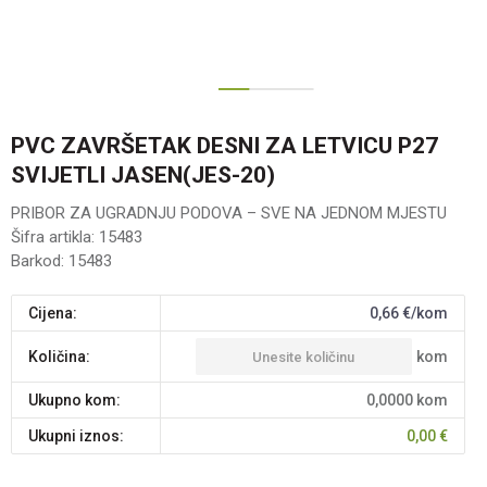
1
2
PVC ZAVRŠETAK DESNI ZA LETVICU P27
SVIJETLI JASEN(JES-20)
PRIBOR ZA UGRADNJU PODOVA – SVE NA JEDNOM MJESTU
Šifra artikla:
15483
Barkod:
15483
Cijena:
0,66
€/kom
kom
Količina:
Ukupno kom:
0,0000
kom
Ukupni iznos:
0,00
€