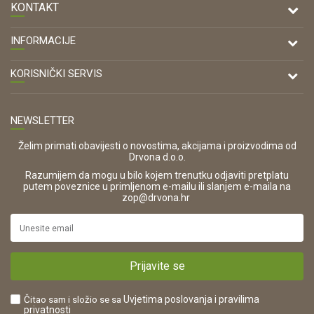
KONTAKT
DRVONA D.O.O.
INFORMACIJE
Antuna Mihanovića 7,
47000 Karlovac
O nama
KORISNIČKI SERVIS
Kontakt
TELEFON
Opći uvjeti poslovanja
Tel: 00 385 47 646 044
Prodajna mjesta
NEWSLETTER
Zaštita privatnosti i osobnih podataka
OIB:
Korištenje kolačića
42821181683
Želim primati obavijesti o novostima, akcijama i proizvodima od
Drvona d.o.o.
Pravo na odustajanje i jednostrani raskid ugovora
ŠIFRA DJELATNOSTI:
Razumijem da mogu u bilo kojem trenutku odjaviti pretplatu
Reklamacije
16280
putem poveznice u primljenom e-mailu ili slanjem e-maila na
.
zop@drvona.hr
Isporuka
URL:
Povrat novca
https://www.drvona.hr/
Plaćanje karticama
POREZNI BROJ:
Kako kupiti?
HR42821181683
Prijavite se
Što dobivam registracijom?
Čitao sam i složio se sa
Uvjetima poslovanja
i pravilima
privatnosti